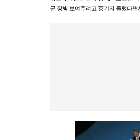
[할인50%] 한·미 투자 올인원 클래스
해외증시
군 장병 보여주려고 英기지 들렀다면서도