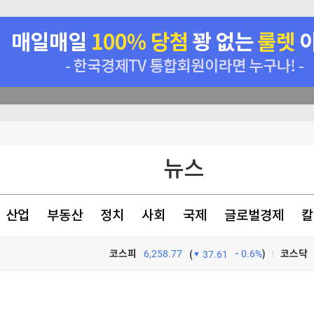
관악구, 혁신 스타트업과 손잡고 공공서비스 혁신 나선다 ‘관악S밸리 실증 지원’ 업무협약 체결
본토인 위협
뉴스
산업
부동산
정치
사회
국제
글로벌경제
칼
코스피
6,258.77
0.6%
)
코스닥
(
37.61
TV프로그램
와우