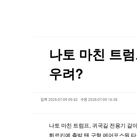
한국경제TV
뉴스홈
머니팜 모닝라이브
증권
굿모닝 작전
금융
오늘장 뭐사지?
부동산
[오후5시] 뉴스플러스
사회
온로드 (ON ROAD) 인사이트
글로벌경제
나토 마친 트럼
랭킹뉴스
우려?
미네르바아카데미
증권 데이터
입력
2026-07-09 09:42
수정
2026-07-09 16:38
스페셜강의
특징주 뉴스
투자/재테크
매매신호 (랭킹100
부동산/세무
투자분석
나토 마친 트럼프, 귀국길 전용기 갈
산업
국내증시
[모집-3기-] 돈버는 트레이딩 투자 북클럽
환율
튀르키예 출발 땐 구형 에어포스원 타