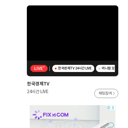
한국경제TV 24시간 LIVE
머니팜 모닝라이브 
한국경제TV
24시간 LIVE
채팅참여