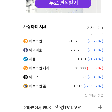
가상화폐 시세
기사 보기 +
915
(
-0.55%
)
비트코인
91,570,000
(
-0.29%
)
,185
(
0.93%
)
이더리움
2,702,000
(
-0.45%
)
리플
1,461
(
-1.74%
)
비트코인 캐시
305,000
(
0.89%
)
이오스
896
(
-0.45%
)
비트코인 골드
1,313
(
-763.82%
)
정보제공 : 빗썸
'한경TV LIVE'
온라인에서 만나는