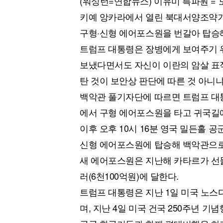
(워싱턴=연합뉴스) 이유미 특파원 = 
키예 앙카라에서 열린 북대서양조약기구
구형·신형 에어포스원을 번갈아 탑승해
트럼프 대통령은 장병에게 보여주기 
보냈다면서도 자신이 이란의 암살 표
탄 것이 보안상 판단에 따른 것 아니
백악관 풀기자단에 따르면 트럼프 대통
에서 구형 에어포스원을 타고 귀국길
이후 오후 10시 16분 영국 밀든홀 공
신형 에어포스원에 탑승해 백악관으로
새 에어포스원은 지난해 카타르가 선물한
러(6천100억원)에 달한다.
트럼프 대통령은 지난 1일 미국 노스
며, 지난 4일 미국 건국 250주년 