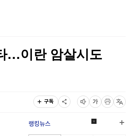
홈
AI추천
품
마켓이슈
특징주
이벤트
아타…이란 암살시도
구독
랭킹뉴스