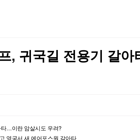
TV홈
무료방송
전체뉴스
증권
파트너스
경제
종목핫라인
추천 상
산업
경제
오늘의 
정치
생활경제
수익후기
국제
기업·CEO
이벤트
칼럼·연재
프, 귀국길 전용기 갈
특집방송
전체 프로그램
채널/편성
지역별채널
)
편성표
아타…이란 암살시도 우려?
고 영국서 새 에어포스원 갈아타