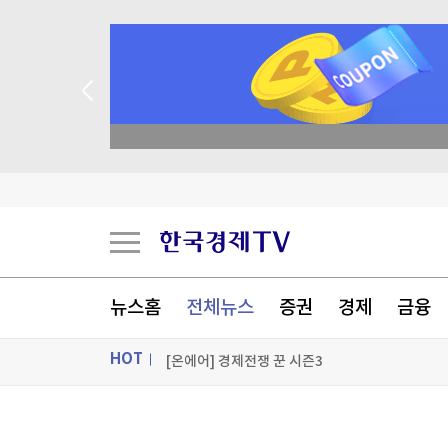
'창사 첫 파업' 카카오, 연봉 6.3% 인상 합의
종목 무료 정밀 진단
성일하이텍, 애프터마켓서 10%대 급등
코르시카 자치권 논의에 분리단체 반발해 프랑스 
[포토+] 박정민, '멋짐 가득한 모습~'
"나야, '흑백요리사' 시즌3"
뉴스홈
전체뉴스
증권
경제
금융
[온에어] 경제전쟁 꾼 시즌3
HOT
'창사 첫 파업' 카카오, 연봉 6.3% 인상 합의
'창사 첫 파업' 카카오, 연봉 6.3% 인상 합의
ON AIR
뉴스