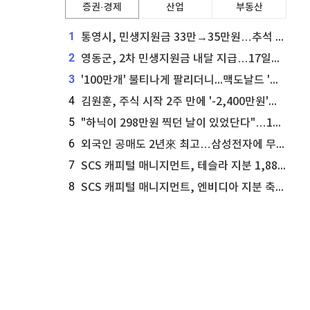
증권·경제
산업
부동산
1
통영시, 민생지원금 33만→35만원…추석 전 푼다
2
영동군, 2차 민생지원금 내달 지급…17일부터 신청 접수
3
'100만개' 불티나게 팔리더니...맥도날드 '충주찰옥수수버거' 돌연 판매 종료
4
김원훈, 주식 시작 2주 만에 '-2,400만원'…"차 한 대 값 날렸다"
5
"하닉이 298만원 찍던 날이 있었단다"…100만 클릭 '전래동화' 정체
6
외국인 공매도 2년來 최고…삼성전자에 무슨일이 [B급기자의 B급리포트]
7
SCS 캐피털 매니지먼트, 테슬라 지분 1,889주 추가 매수
8
SCS 캐피털 매니지먼트, 엔비디아 지분 축소...8,590주 매도