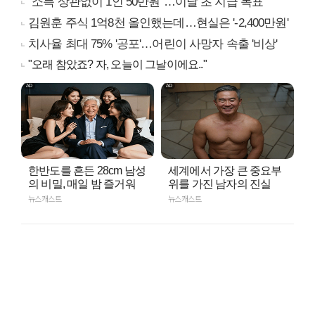
"소득 상관없이 1인 50만원"…이달 초 지급 목표
김원훈 주식 1억8천 올인했는데…현실은 '-2,400만원'
치사율 최대 75% '공포'…어린이 사망자 속출 '비상'
"오래 참았죠? 자, 오늘이 그날이에요.."
한반도를 흔든 28cm 남성
세계에서 가장 큰 중요부
의 비밀, 매일 밤 즐거워
위를 가진 남자의 진실
뉴스캐스트
뉴스캐스트