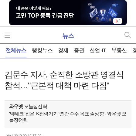
1
/
2
뉴스
홈
전체뉴스
랭킹뉴스
경제
증권
산업·IT
부동산
김문수 지사, 순직한 소방관 영결식
참석…"근본적 대책 마련 다짐"
와우넷
오늘장전략
'빅테크' 잡은 'K전력기기' 연간 수주 목표 줄상향 - 와우넷 오
늘장전략