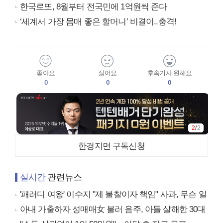
한국로또, 8월부터 전국민에 1억원씩 준다
‘세계서 가장 몸매 좋은 할머니’ 비결이..충격!
좋아요
싫어요
후속기사 원해요
0
0
0
2
/
2
한경지면 구독신청
실시간
관련뉴스
'패러디 여왕' 이수지 "제 불찰이자 책임" 사과, 무슨 일
아내 가출하자 성매매女 불러 음주, 아들 살해한 30대