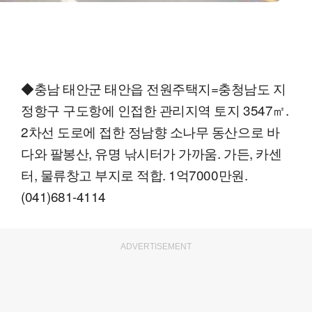
◆충남 태안군 태안읍 전원주택지=충청남도 지
정항구 구도항에 인접한 관리지역 토지 3547㎡.
2차선 도로에 접한 정남향 소나무 동산으로 바
다와 팔봉산, 유명 낚시터가 가까움. 가든, 카센
터, 물류창고 부지로 적합. 1억7000만원.
(041)681-4114
ADVERTISEMENT