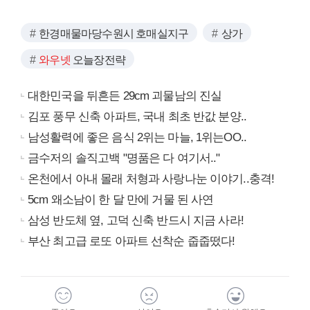
한경매물마당수원시 호매실지구
상가
와우넷
오늘장전략
대한민국을 뒤흔든 29cm 괴물남의 진실
김포 풍무 신축 아파트, 국내 최초 반값 분양..
남성활력에 좋은 음식 2위는 마늘, 1위는OO..
금수저의 솔직고백 "명품은 다 여기서.."
온천에서 아내 몰래 처형과 사랑나눈 이야기..충격!
5cm 왜소남이 한 달 만에 거물 된 사연
삼성 반도체 옆, 고덕 신축 반드시 지금 사라!
부산 최고급 로또 아파트 선착순 줍줍떴다!