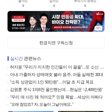
좋아요
싫어요
후속기사 원해요
0
0
0
5
/
5
한경지면 구독신청
실시간
관련뉴스
허지웅 "우리가 지지한 인간들이 이 꼴을"...또 소신 발언
아내 가출하자 성매매女 불러 음주, 아들 살해한 30대
"소득 상관없이 1인 50만원"…이달 초 지급 목표
김원훈 주식 1억8천 올인했는데…현실은 '-2,400만원'
"우리 애 사진 왜 적어요?" 민원 폭발…세상이 어쩌다
"오래 참았죠? 자, 오늘이 그날이에요.."