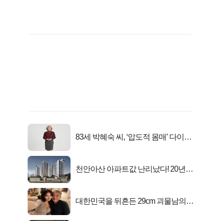
83세 박혜숙 씨, ‘압도적 몸매’ 다이어
트 신 등극
천안아산 아파트값 난리났다! 20년
전 분양가..
대한민국을 뒤흔든 29cm 괴물남의
진실