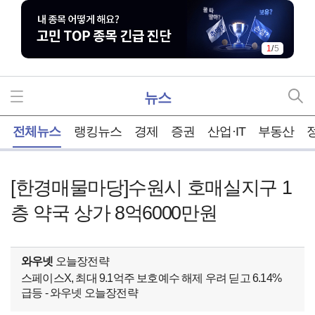
1
/
5
뉴스
홈
전체뉴스
랭킹뉴스
경제
증권
산업·IT
부동산
[한경매물마당]수원시 호매실지구 1
층 약국 상가 8억6000만원
와우넷
오늘장전략
스페이스X, 최대 9.1억주 보호예수 해제 우려 딛고 6.14%
급등 - 와우넷 오늘장전략