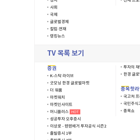
정치
전체 프
사회
국제
글로벌경제
칼럼·연재
랭킹뉴스
TV 목록 보기
투자의 
증권
한경 글
K-스탁 라이브
굿모닝 한경 글로벌마켓
종목핫라
더 워룸
국고처 
마켓워치
국민주식고
마켓인사이트
종목쇼
머니플러스
HOT
성공투자 오후증시
이상로 - 텐텐배거 투자공식 시즌2
출발증시 1부