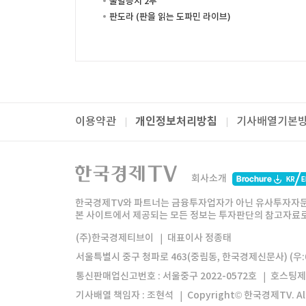
출발증시 2부
판도라 (판을 읽는 도파민 라이브)
개인정보처리방침
이용약관
기사배열기본
패밀리사이트
한국경제TV
와우넷
주식창
미네르
회사소개
한경미디어그룹
한국경제신문
한국경제
한국경제TV와 파트너는 금융투자업자가 아닌 유사투자자문
본 사이트에서 제공되는 모든 정보는 투자판단의 참고자료로 
모바일앱
한국경제TV앱
주식창앱
(주)한국경제티브이
대표이사 정종태
서울특별시 중구 청파로 463(중림동, 한국경제신문사) (우:0
통신판매업신고번호 : 서울중구 2022-0572호
호스팅제
기사배열 책임자 : 조현석
Copyright© 한국경제TV. All 