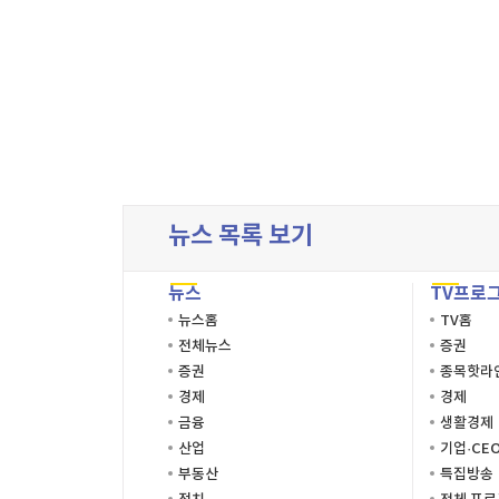
뉴스 목록 보기
뉴스
TV프로
뉴스홈
TV홈
전체뉴스
증권
증권
종목핫라
경제
경제
금융
생활경제
산업
기업·CE
부동산
특집방송