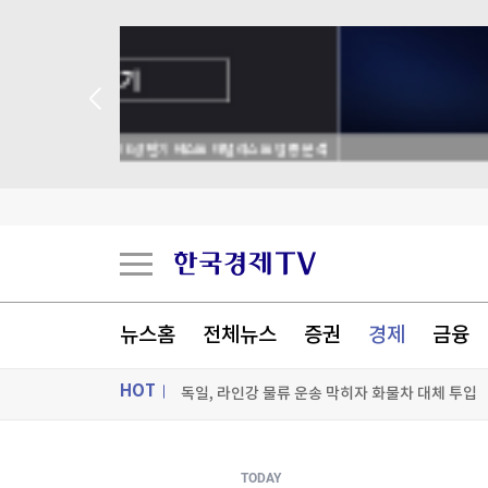
 애널리스트 업종 분석
'30년 난제' 자가염증질환 원인 '파이린' 활성화 
뉴스홈
전체뉴스
증권
경제
금융
세계최고령 도전 119세…"오래 살려면 일하고 
HOT
독일, 라인강 물류 운송 막히자 화물차 대체 투입
'전쟁 반대' 러 야당, 9월 총선 후보 못 내나
ON AIR
뉴스
[포토+] 박정민, '멋짐 가득한 모습~'