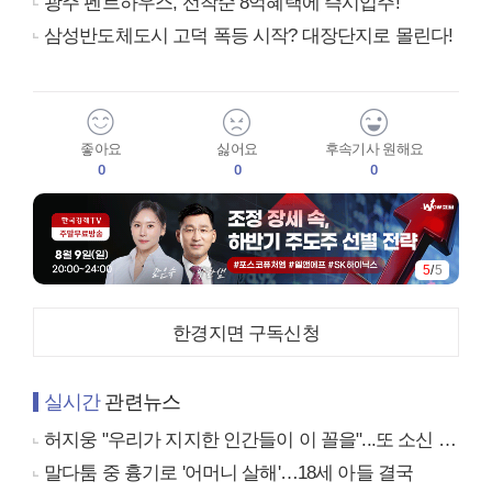
광주 펜트하우스, 선착순 8억혜택에 즉시입주!
삼성반도체도시 고덕 폭등 시작? 대장단지로 몰린다!
좋아요
싫어요
후속기사 원해요
0
0
0
5
/
5
한경지면 구독신청
실시간
관련뉴스
허지웅 "우리가 지지한 인간들이 이 꼴을"...또 소신 발언
말다툼 중 흉기로 '어머니 살해'…18세 아들 결국