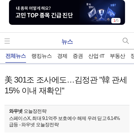
1
/
5
뉴스
홈
전체뉴스
랭킹뉴스
경제
증권
산업·IT
부동산
美 301조 조사에도…김정관 "韓 관세
15% 이내 재확인"
와우넷
오늘장전략
스페이스X, 최대 9.1억주 보호예수 해제 우려 딛고 6.14%
급등 - 와우넷 오늘장전략