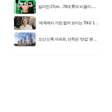
길이만 27cm…70대 男의 비결이..충
격!
‘세계에서 가장 젊어 보이는 70대’ 1위
선정…
오산 신축 아파트, 선착순 ‘반값’ 분양
시작..