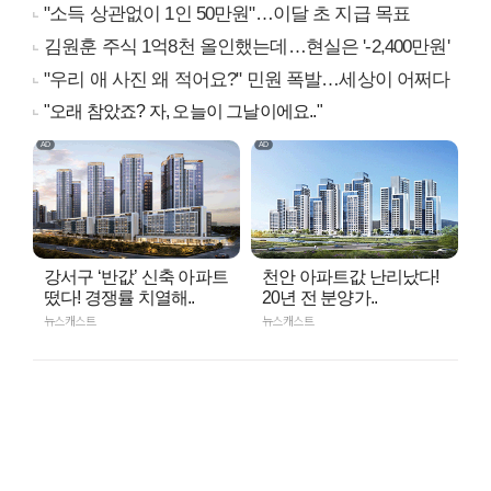
"소득 상관없이 1인 50만원"…이달 초 지급 목표
김원훈 주식 1억8천 올인했는데…현실은 '-2,400만원'
"우리 애 사진 왜 적어요?" 민원 폭발…세상이 어쩌다
"오래 참았죠? 자, 오늘이 그날이에요.."
강서구 ‘반값’ 신축 아파트
천안 아파트값 난리났다!
떴다! 경쟁률 치열해..
20년 전 분양가..
뉴스캐스트
뉴스캐스트