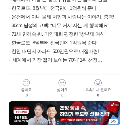
한국로또, 8월부터 전국민에 1억원씩 준다
온천에서 아내 몰래 처형과 사랑나눈 이야기..충격!
30cm 남성의 고백: “너무 커서 사는 게 행복해요”
71세 민혜숙 씨, 미인대회 평정한 ‘방부제 여신’
한국로또, 8월부터 전국민에 1억원씩 준다
천안 대단지 아파트 500만원으로 내집마련!
‘세계에서 가장 젊어 보이는 70대’ 1위 선정…
좋아요
싫어요
후속기사 원해요
0
0
0
5
/
5