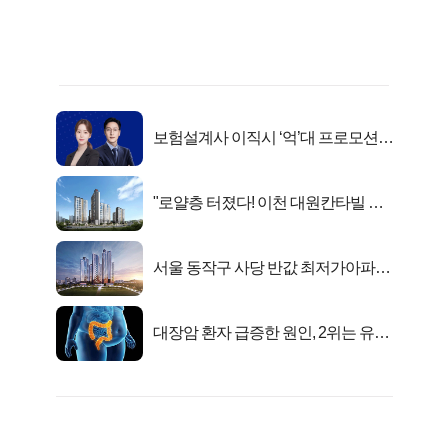
보험설계사 이직시 ‘억’대 프로모션!
키움에셋!
"로얄층 터졌다! 이천 대원칸타빌 잔
여세대 긴급 공개"
서울 동작구 사당 반값 최저가아파트
마지막...
대장암 환자 급증한 원인, 2위는 유산
균 1위는OO..