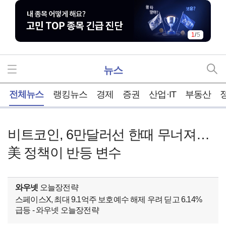
1
/
5
뉴스
홈
전체뉴스
랭킹뉴스
경제
증권
산업·IT
부동산
비트코인, 6만달러선 한때 무너져…
美 정책이 반등 변수
와우넷
오늘장전략
스페이스X, 최대 9.1억주 보호예수 해제 우려 딛고 6.14%
급등 - 와우넷 오늘장전략