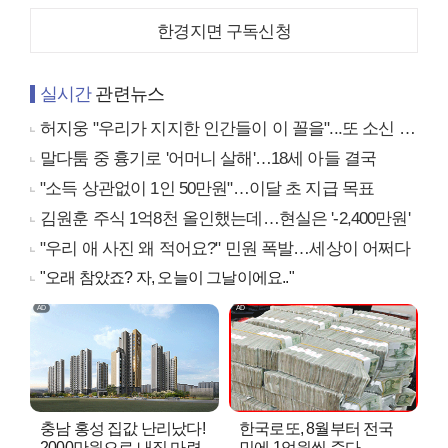
한경지면 구독신청
실시간
관련뉴스
허지웅 "우리가 지지한 인간들이 이 꼴을"...또 소신 발언
말다툼 중 흉기로 '어머니 살해'…18세 아들 결국
"소득 상관없이 1인 50만원"…이달 초 지급 목표
김원훈 주식 1억8천 올인했는데…현실은 '-2,400만원'
"우리 애 사진 왜 적어요?" 민원 폭발…세상이 어쩌다
"오래 참았죠? 자, 오늘이 그날이에요.."
충남 홍성 집값 난리났다!
한국로또, 8월부터 전국
2000만원으로 내집 마련..
민에 1억원씩 준다