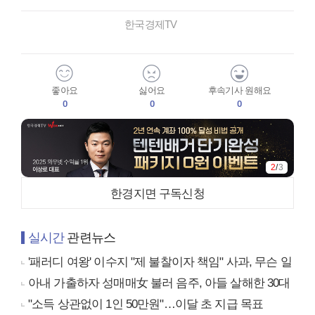
한국경제TV
좋아요
싫어요
후속기사 원해요
0
0
0
2
/
3
한경지면 구독신청
실시간
관련뉴스
'패러디 여왕' 이수지 "제 불찰이자 책임" 사과, 무슨 일
아내 가출하자 성매매女 불러 음주, 아들 살해한 30대
"소득 상관없이 1인 50만원"…이달 초 지급 목표