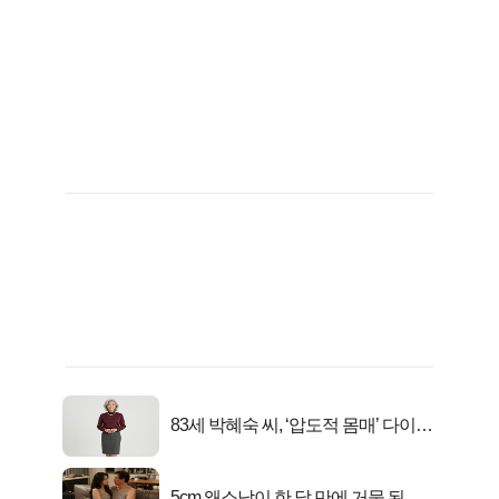
83세 박혜숙 씨, ‘압도적 몸매’ 다이어
트 신 등극
5cm 왜소남이 한 달 만에 거물 된 사