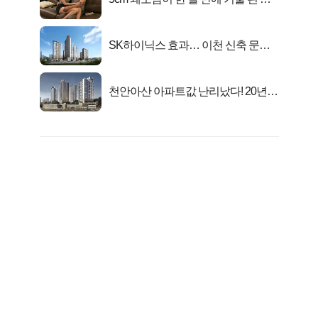
연
SK하이닉스 효과… 이천 신축 문의
급증!
천안아산 아파트값 난리났다! 20년
전 분양가..