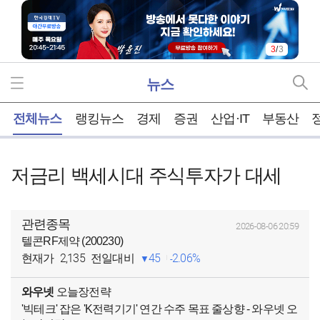
3
/
3
뉴스
홈
전체뉴스
랭킹뉴스
경제
증권
산업·IT
부동산
저금리 백세시대 주식투자가 대세
관련종목
2026-08-06 20:59
텔콘RF제약 (200230)
2,135
45
2.06%
현재가
전일대비
와우넷
오늘장전략
'빅테크' 잡은 'K전력기기' 연간 수주 목표 줄상향 - 와우넷 오