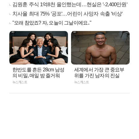
김원훈 주식 1억8천 올인했는데…현실은 '-2,400만원'
치사율 최대 75% '공포'…어린이 사망자 속출 '비상'
"오래 참았죠? 자, 오늘이 그날이에요.."
한반도를 흔든 28cm 남성
세계에서 가장 큰 중요부
의 비밀, 매일 밤 즐거워
위를 가진 남자의 진실
뉴스캐스트
뉴스캐스트