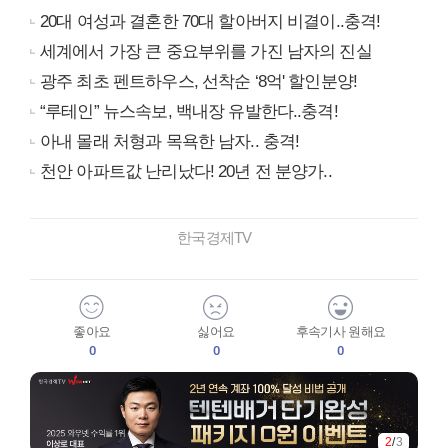
20대 여성과 결혼한 70대 할아버지 비결이..충격!
세계에서 가장 큰 중요부위를 가진 남자의 진실
광주 최초 펜트하우스, 선착순 ‘8억' 할인분양!
“루테인” 뉴스속보, 백내장 유발한다..충격!
아내 몰래 처형과 목욕한 남자.. 충격!
천안 아파트값 난리났다! 20년 전 분양가..
한국경제TV
좋아요
싫어요
후속기사 원해요
0
0
0
2
/
3