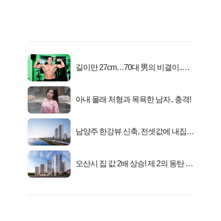
길이만 27cm…70대 男의 비결이..충
격!
아내 몰래 처형과 목욕한 남자.. 충격!
남양주 한강뷰 신축, 전셋값에 내집마
련!
오산시 집 값 2배 상승! 제 2의 동탄 신
화..