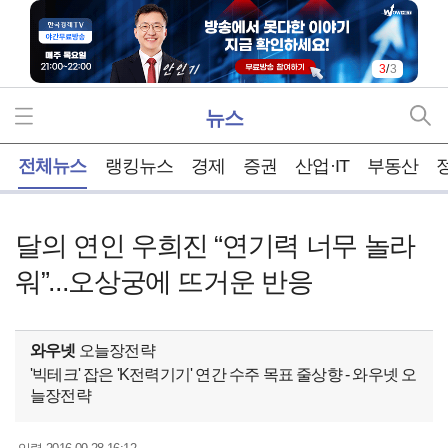
3
/
3
뉴스
홈
전체뉴스
랭킹뉴스
경제
증권
산업·IT
부동산
달의 연인 우희진 “연기력 너무 놀라
워”...오상궁에 뜨거운 반응
와우넷
오늘장전략
'빅테크' 잡은 'K전력기기' 연간 수주 목표 줄상향 - 와우넷 오
늘장전략