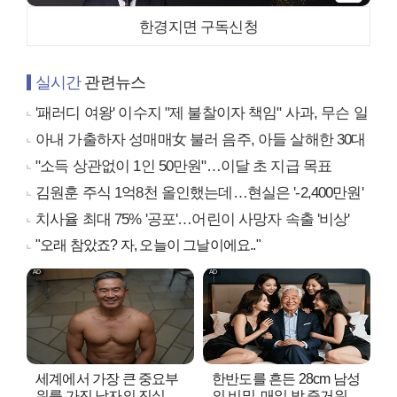
한경지면 구독신청
실시간
관련뉴스
'패러디 여왕' 이수지 "제 불찰이자 책임" 사과, 무슨 일
아내 가출하자 성매매女 불러 음주, 아들 살해한 30대
"소득 상관없이 1인 50만원"…이달 초 지급 목표
김원훈 주식 1억8천 올인했는데…현실은 '-2,400만원'
치사율 최대 75% '공포'…어린이 사망자 속출 '비상'
"오래 참았죠? 자, 오늘이 그날이에요.."
세계에서 가장 큰 중요부
한반도를 흔든 28cm 남성
위를 가진 남자의 진실
의 비밀, 매일 밤 즐거워