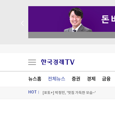
 애널리스트 업종 분석
구윤철, 세제개편안 '보완' 시사
현대百·콘진원, K패션 해외 진출 지원
[책마을] 인간은 언젠가 우주를 이해할 수 있을까
뉴스홈
전체뉴스
증권
경제
금융
HOT
[포토+] 박정민, '멋짐 가득한 모습~'
"나야, '흑백요리사' 시즌3"
ON AIR
뉴스
[온에어] ETF 골든타임