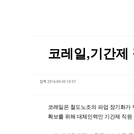
한국경제TV
뉴스홈
구윤철, 세제개편안 '보완' 시사
머니팜 모닝라이브
증권
굿모닝 작전
금융
구윤철, 세제개편안 '보완' 시사
오늘장 뭐사지?
부동산
[오후5시] 뉴스플러스
사회
온로드 (ON ROAD) 인사이트
글로벌경제
코레일,기간제 
랭킹뉴스
입력
2016-09-30 10:57
미네르바아카데미
증권 데이터
스페셜강의
특징주 뉴스
코레일은 철도노조의 파업 장기화가 
투자/재테크
매매신호 (랭킹100
부동산/세무
투자분석
확보를 위해 대체인력인 기간제 직원 
산업
국내증시
[모집-3기-] 돈버는 트레이딩 투자 북클럽
환율