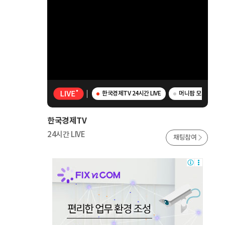
한국경제TV 24시간 LIVE
머니팜 모닝라이브 
한국경제TV
24시간 LIVE
채팅참여