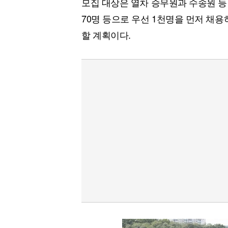
모집 대상은 열차 승무원과 수송원 등 사
[할인50%] 한·미 투자 올인원 클래스
해외증시
70명 등으로 우선 1천명을 먼저 채
할 계획이다.