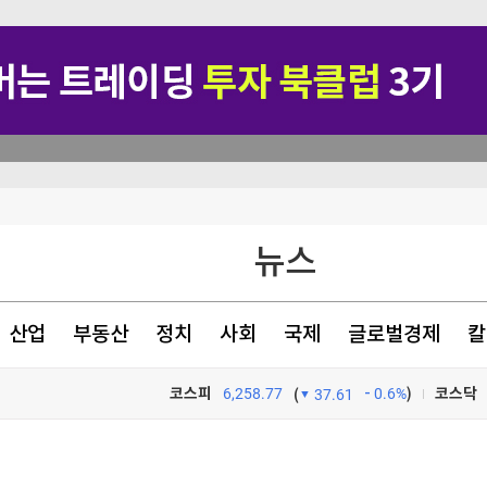
뉴스
산업
부동산
정치
사회
국제
글로벌경제
칼
리얼월드(RLWRLD), 국내 로보틱스·시뮬레이션 3사와 MOU 체결…한국발(發) 기술 파트너십으로 글로벌 피지컬 AI 생태계 주도
코스피
6,258.77
0.6%
)
코스닥
(
37.61
TV프로그램
와우