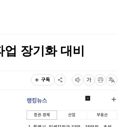
퀀텀
919
(
-0.11%
)
홈
AI추천
이더리움 클래식
9,205
(
1.15%
)
품
마켓이슈
특징주
이벤트
비트코인
91,401,000
(
-0.48%
)
파업 장기화 대비
구독
랭킹뉴스
증권·경제
산업
부동산
1