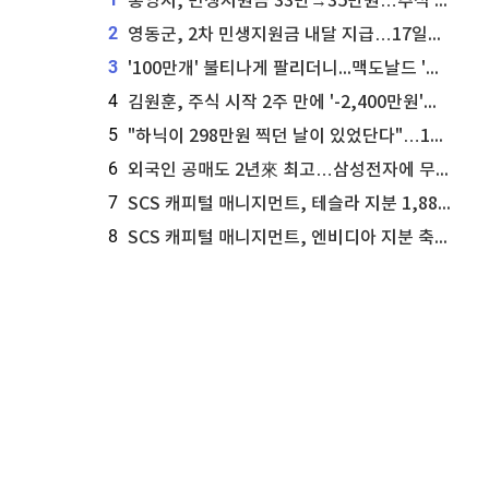
통영시, 민생지원금 33만→35만원…추석 전 푼다
2
영동군, 2차 민생지원금 내달 지급…17일부터 신청 접수
3
'100만개' 불티나게 팔리더니...맥도날드 '충주찰옥수수버거' 돌연 판매 종료
4
김원훈, 주식 시작 2주 만에 '-2,400만원'…"차 한 대 값 날렸다"
5
"하닉이 298만원 찍던 날이 있었단다"…100만 클릭 '전래동화' 정체
6
외국인 공매도 2년來 최고…삼성전자에 무슨일이 [B급기자의 B급리포트]
7
SCS 캐피털 매니지먼트, 테슬라 지분 1,889주 추가 매수
8
SCS 캐피털 매니지먼트, 엔비디아 지분 축소...8,590주 매도