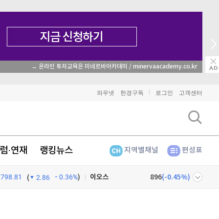
→ 온라인 투자교육은 미네르바아카데미 / minervaacademy.co.kr
비트코인
91,401,000
(
-0.48%
)
와우넷
한경구독
로그인
고객센터
이더리움
2,699,000
(
-0.56%
)
리플
1,463
(
-1.6%
)
럼·연재
랭킹뉴스
지역별채널
편성표
비트코인 캐시
304,400
(
0.69%
)
798.81
0.36%
)
이오스
896
(
-0.45%
)
(
2.86
비트코인 골드
1,313
(
-763.82%
)
넷
주식창