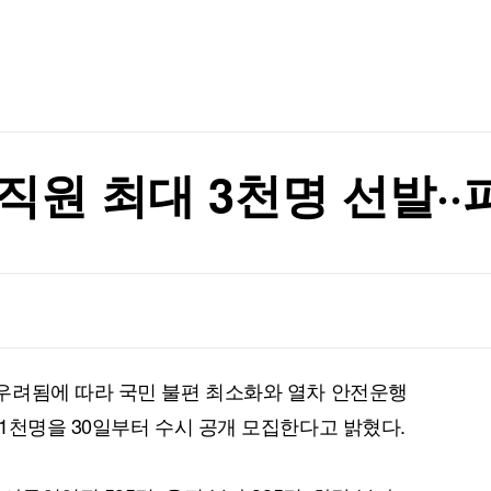
TV홈
무료방송
전체뉴스
증권
파트너스
경제
종목핫라인
추천 상
산업
경제
오늘의 
정치
생활경제
수익후기
국제
기업·CEO
이벤트
칼럼·연재
직원 최대 3천명 선발··
특집방송
전체 프로그램
채널/편성
지역별채널
우려됨에 따라 국민 불편 최소화와 열차 안전운행
)
편성표
1천명을 30일부터 수시 공개 모집한다고 밝혔다.