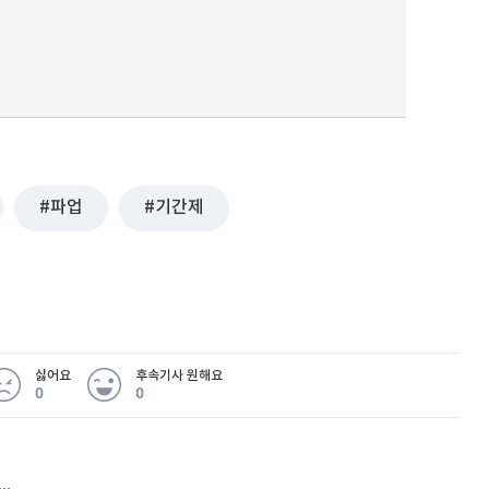
파업
기간제
싫어요
후속기사 원해요
0
0
허지웅 "우리가 지지한 인간들이 이 꼴을"...또 소신 발언