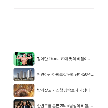
길이만 27cm…70대 男의 비결이..충
격!
천안아산 아파트값 난리났다! 20년
전 분양가..
방귀잦고,가스참 장속보니 대장이아
니라..
한반도를 흔든 28cm 남성의 비밀, 매