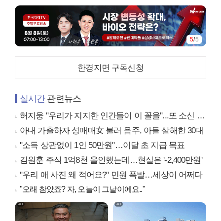
5
/
5
한경지면 구독신청
실시간
관련뉴스
허지웅 "우리가 지지한 인간들이 이 꼴을"...또 소신 발언
아내 가출하자 성매매女 불러 음주, 아들 살해한 30대
"소득 상관없이 1인 50만원"…이달 초 지급 목표
김원훈 주식 1억8천 올인했는데…현실은 '-2,400만원'
"우리 애 사진 왜 적어요?" 민원 폭발…세상이 어쩌다
"오래 참았죠? 자, 오늘이 그날이에요.."