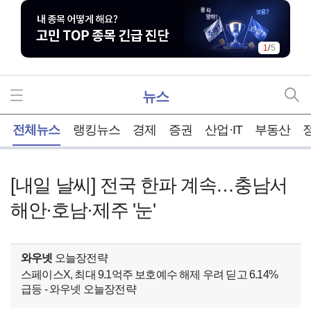
1
/
5
뉴스
홈
전체뉴스
랭킹뉴스
경제
증권
산업·IT
부동산
[내일 날씨] 전국 한파 계속…충남서
해안·호남·제주 '눈'
와우넷
오늘장전략
스페이스X, 최대 9.1억주 보호예수 해제 우려 딛고 6.14%
급등 - 와우넷 오늘장전략