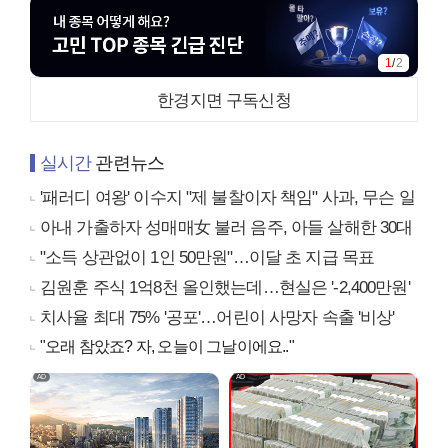
1
/
2
한경지면 구독신청
실시간
관련뉴스
'패러디 여왕' 이수지 "제 불찰이자 책임" 사과, 무슨 일
아내 가출하자 성매매女 불러 음주, 아들 살해한 30대
"소득 상관없이 1인 50만원"…이달 초 지급 목표
김원훈 주식 1억8천 올인했는데…현실은 '-2,400만원'
치사율 최대 75% '공포'…어린이 사망자 속출 '비상'
"오래 참았죠? 자, 오늘이 그날이에요.."