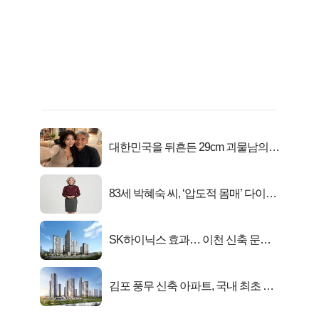
대한민국을 뒤흔든 29cm 괴물남의
진실
83세 박혜숙 씨, ‘압도적 몸매’ 다이어
트 신 등극
SK하이닉스 효과… 이천 신축 문의
급증!
김포 풍무 신축 아파트, 국내 최초 반
값 분양..