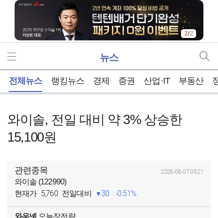
1
/
2
뉴스
홈
전체뉴스
랭킹뉴스
경제
증권
산업·IT
부동산
와이솔, 전일 대비 약 3% 상승한
15,100원
관련종목
2026-08-07 05:21
와이솔 (122990)
5,760
30
0.51%
현재가
전일대비
와우넷
오늘장전략