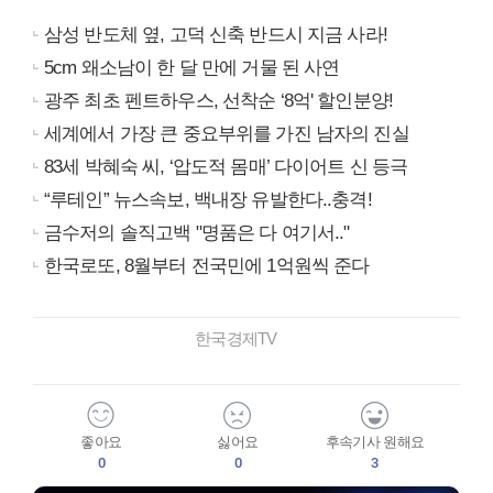
삼성 반도체 옆, 고덕 신축 반드시 지금 사라!
5cm 왜소남이 한 달 만에 거물 된 사연
광주 최초 펜트하우스, 선착순 ‘8억' 할인분양!
세계에서 가장 큰 중요부위를 가진 남자의 진실
83세 박혜숙 씨, ‘압도적 몸매’ 다이어트 신 등극
“루테인” 뉴스속보, 백내장 유발한다..충격!
금수저의 솔직고백 "명품은 다 여기서.."
한국로또, 8월부터 전국민에 1억원씩 준다
한국경제TV
좋아요
싫어요
후속기사 원해요
0
0
3