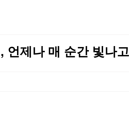
TV홈
무료방송
전체뉴스
차원 위협"(종합)
증권
파트너스
경제
종목핫라인
추천 상
산업
차원 위협"(종합)
경제
오늘의 
정치
생활경제
수익후기
국제
기업·CEO
이벤트
칼럼·연재
진, 언제나 매 순간 빛나
특집방송
전체 프로그램
채널/편성
지역별채널
)
편성표