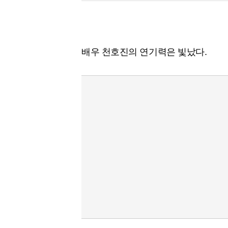
[할인50%] 한·미 투자 올인원 클래스
해외증시
배우 천호진의 연기력은 빛났다.