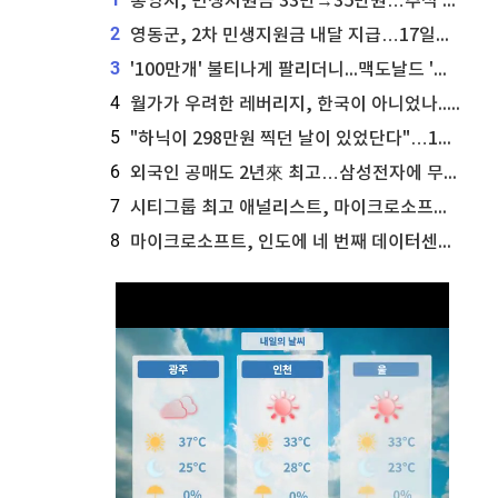
통영시, 민생지원금 33만→35만원…추석 전 푼다
2
영동군, 2차 민생지원금 내달 지급…17일부터 신청 접수
3
'100만개' 불티나게 팔리더니...맥도날드 '충주찰옥수수버거' 돌연 판매 종료
4
월가가 우려한 레버리지, 한국이 아니었나...'상황 인식' 못한 아셴브레너의 추락
5
"하닉이 298만원 찍던 날이 있었단다"…100만 클릭 '전래동화' 정체
6
외국인 공매도 2년來 최고…삼성전자에 무슨일이 [B급기자의 B급리포트]
7
시티그룹 최고 애널리스트, 마이크로소프트 애저 매출 성공에 주가 전망 상향
8
마이크로소프트, 인도에 네 번째 데이터센터 개설...주가에 긍정적 영향 전망