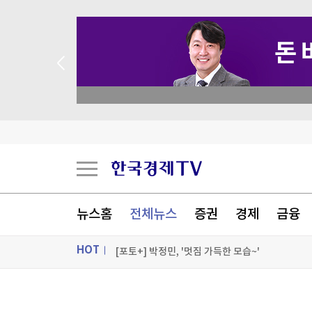
 꽝 없는 룰렛 이벤트
공항에 폭발물 탑재 드론까지…독일 정부 "새로운 
"조직범죄 가담만 해도 처벌"…칠레, 치안강화 개
유럽 저가항공 이지젯, 미 아폴로에 10.9조원에 
뉴스홈
전체뉴스
증권
경제
금융
WSJ "美 엔화부양 개입, 시장에 의도치 않은 '유
HOT
[포토+] 박정민, '멋짐 가득한 모습~'
"나야, '흑백요리사' 시즌3"
ON AIR
뉴스
[온에어] 더 워룸