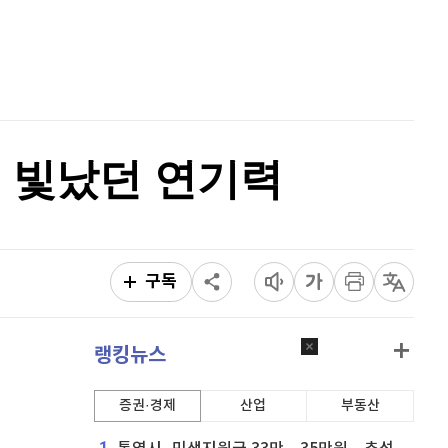
퀀텀
921
(
0.11%
)
홈
AI추천
이더리움 클래식
9,130
(
0.33%
)
품
마켓이슈
특징주
이벤트
비트코인
91,790,000
(
-0.05%
)
고 빛났던 연기력
구독
랭킹뉴스
증권·경제
산업
부동산
1