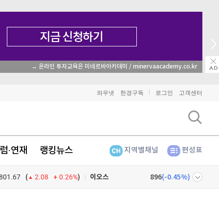
→ 온라인 투자교육은 미네르바아카데미 / minervaacademy.co.kr
비트코인
91,790,000
(
-0.05%
)
와우넷
한경구독
로그인
고객센터
이더리움
2,714,000
(
0%
)
리플
1,482
(
-0.27%
)
럼·연재
랭킹뉴스
지역별채널
편성표
비트코인 캐시
304,200
(
0.63%
)
801.67
0.26%
)
이오스
896
(
-0.45%
)
(
2.08
비트코인 골드
1,313
(
-763.82%
)
넷
주식창