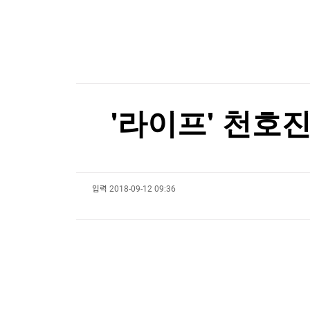
한국경제TV
뉴스홈
공항에 폭발물 탑재 드론까지…독일 정부 "새로운 
머니팜 모닝라이브
증권
굿모닝 작전
금융
공항에 폭발물 탑재 드론까지…독일 정부 "새로운 
오늘장 뭐사지?
부동산
[오후5시] 뉴스플러스
사회
온로드 (ON ROAD) 인사이트
글로벌경제
'라이프' 천호
랭킹뉴스
입력
2018-09-12 09:36
미네르바아카데미
증권 데이터
스페셜강의
특징주 뉴스
투자/재테크
매매신호 (랭킹100
부동산/세무
투자분석
산업
국내증시
[모집-3기-] 돈버는 트레이딩 투자 북클럽
환율