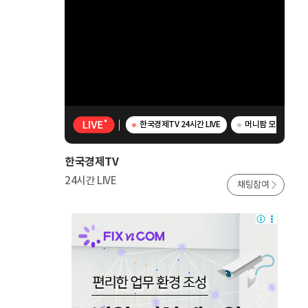
한국경제TV 24시간 LIVE
머니팜 모닝라이브 -
한국경제TV
24시간 LIVE
채팅참여