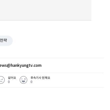
퀀텀
이더리움 클래식
9
전략
news@hankyungtv.com
싫어요
후속기사 원해요
0
0
 무슨 일