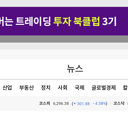
차원 위협"(종합)
뉴스
헌·입법 추진
팔린다
산업
부동산
정치
사회
국제
글로벌경제
칼
동성' 부작용"
코스피
6,296.38
4.58%
)
코스닥
(
301.88
TV프로그램
와우