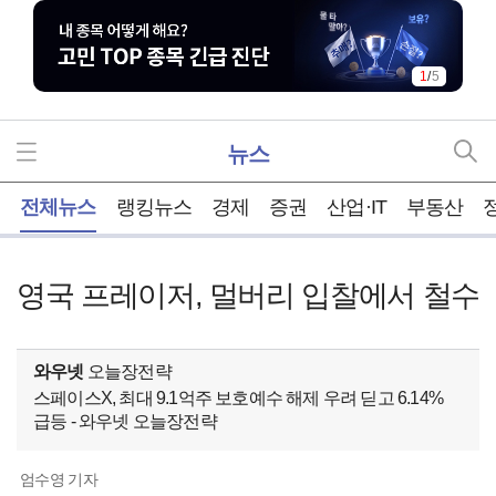
1
/
5
뉴스
홈
전체뉴스
랭킹뉴스
경제
증권
산업·IT
부동산
영국 프레이저, 멀버리 입찰에서 철수
와우넷
오늘장전략
스페이스X, 최대 9.1억주 보호예수 해제 우려 딛고 6.14%
급등 - 와우넷 오늘장전략
엄수영 기자