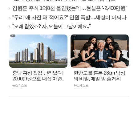
김원훈 주식 1억8천 올인했는데…현실은 '-2,400만원'
"우리 애 사진 왜 적어요?" 민원 폭발…세상이 어쩌다
"오래 참았죠? 자, 오늘이 그날이에요.."
충남 홍성 집값 난리났다!
한반도를 흔든 28cm 남성
2000만원으로 내집 마련..
의 비밀, 매일 밤 즐거워
뉴스캐스트
뉴스캐스트