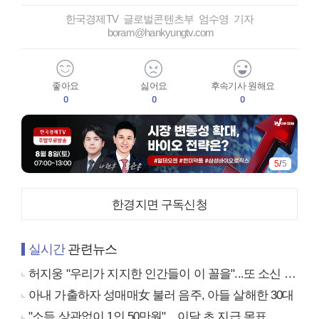
한국경제TV 글로벌콘텐츠부 엄수영 기자
boram@hankyungtv.com
좋아요
싫어요
후속기사 원해요
0
0
0
5
/
5
한경지면 구독신청
실시간
관련뉴스
허지웅 "우리가 지지한 인간들이 이 꼴을"...또 소신 발언
아내 가출하자 성매매女 불러 음주, 아들 살해한 30대
"소득 상관없이 1인 50만원"…이달 초 지급 목표