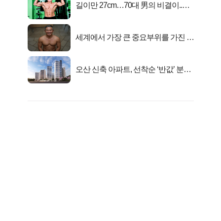
길이만 27cm…70대 男의 비결이..충
격!
세계에서 가장 큰 중요부위를 가진 남
자의 진실
오산 신축 아파트, 선착순 ‘반값’ 분양
시작..