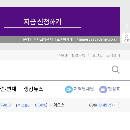
→ 온라인 투자교육은 미네르바아카데미 / minervaacademy.co.kr
비트코인
91,231,000
(
-0.67%
)
이더리움
2,692,000
(
-0.82%
)
와우넷
한경구독
로그인
고객센터
리플
1,450
(
-2.55%
)
비트코인 캐시
303,700
(
0.46%
)
럼·연재
랭킹뉴스
지역별채널
편성표
이오스
896
(
-0.45%
)
798.81
0.36%
)
비트코인 골드
1,313
(
-763.82%
)
(
2.86
퀀텀
916
(
-0.44%
)
넷
주식창