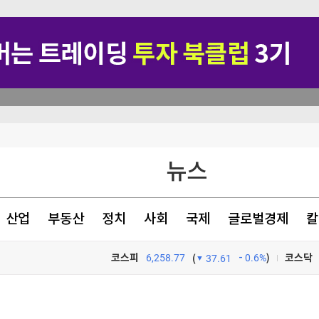
 최고"
 추진
뉴스
산업
부동산
정치
사회
국제
글로벌경제
칼
코스피
6,258.77
0.6%
)
코스닥
(
37.61
TV프로그램
와우
 최고"