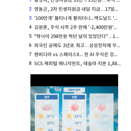
통영시, 민생지원금 33만→35만원…추석 전 푼다
2
영동군, 2차 민생지원금 내달 지급…17일부터 신청 접수
3
'100만개' 불티나게 팔리더니...맥도날드 '충주찰옥수수버거' 돌연 판매 종료
4
김원훈, 주식 시작 2주 만에 '-2,400만원'…"차 한 대 값 날렸다"
5
"하닉이 298만원 찍던 날이 있었단다"…100만 클릭 '전래동화' 정체
6
외국인 공매도 2년來 최고…삼성전자에 무슨일이 [B급기자의 B급리포트]
7
엔비디아 vs 스페이스X... 한 AI 주식은 강력 매수, 다른 하나는 강력 매도라고 투자자 주장
8
SCS 캐피털 매니지먼트, 테슬라 지분 1,889주 추가 매수