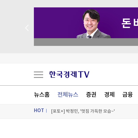
 애널리스트 업종 분석
이례적인 폭염, 식품 가격도 올렸다…"3년 반 만에
폭염·산불에 놀란 프랑스…대규모 정전 대응 훈련
뉴욕증시, 비농업 고용지표 소화하며 혼조 출발
현대차·기아 '2026 레드 닷 어워드' 17개 수상
뉴스홈
전체뉴스
증권
경제
금융
[포토+] 박정민, '멋짐 가득한 모습~'
HOT
"나야, '흑백요리사' 시즌3"
[온에어] 한경 글로벌마켓
ON AIR
뉴스
이례적인 폭염, 식품 가격도 올렸다…"3년 반 만에