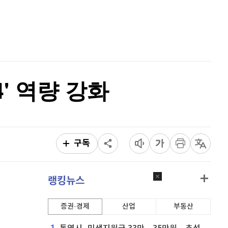
이더리움 클래식
9,165
(
0.71%
)
홈
AI추천
비트코인
91,231,000
(
-0.67%
)
품
마켓이슈
특징주
이벤트
' 역량 강화
구독
랭킹뉴스
증권·경제
산업
부동산
1