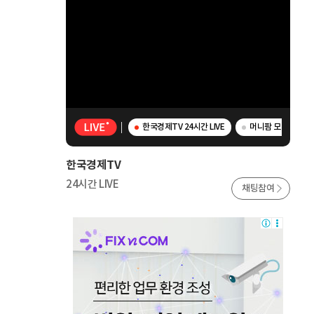
한국경제TV 24시간 LIVE
머니팜 모닝라이브 
한국경제TV
24시간 LIVE
채팅참여