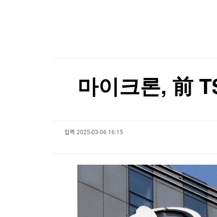
한국경제TV
뉴스홈
이례적인 폭염, 식품 가격도 올렸다…"3년 반 만에
머니팜 모닝라이브
증권
굿모닝 작전
금융
오늘장 뭐사지?
부동산
[오후5시] 뉴스플러스
사회
온로드 (ON ROAD) 인사이트
글로벌경제
마이크론, 前 T
랭킹뉴스
입력
2025-03-06 16:15
미네르바아카데미
증권 데이터
스페셜강의
특징주 뉴스
투자/재테크
매매신호 (랭킹100
부동산/세무
투자분석
산업
국내증시
[모집-3기-] 돈버는 트레이딩 투자 북클럽
환율