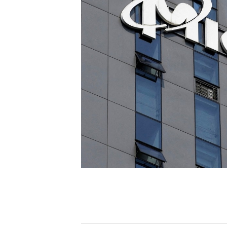
[할인50%] 한·미 투자 올인원 클래스
해외증시