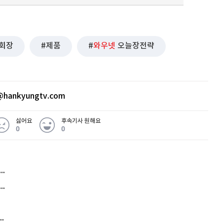
회장
제품
와우넷
오늘장전략
hankyungtv.com
싫어요
후속기사 원해요
0
0
허지웅 "우리가 지지한 인간들이 이 꼴을"...또 소신 발언
아내 가출하자 성매매女 불러 음주, 아들 살해한 30대
김원훈 주식 1억8천 올인했는데…현실은 '-2,400만원'