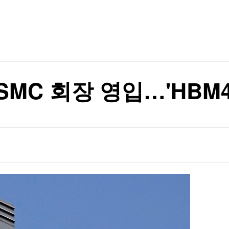
TV홈
무료방송
전체뉴스
 최고"
증권
파트너스
경제
종목핫라인
추천 상
산업
경제
오늘의 
정치
생활경제
수익후기
국제
기업·CEO
이벤트
칼럼·연재
SMC 회장 영입…'HBM4
특집방송
전체 프로그램
채널/편성
지역별채널
)
편성표