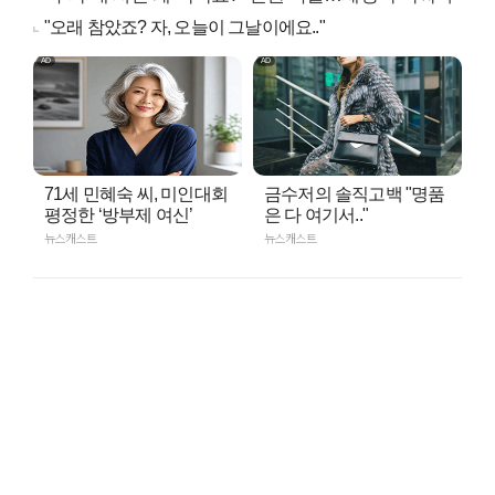
"오래 참았죠? 자, 오늘이 그날이에요.."
71세 민혜숙 씨, 미인대회
금수저의 솔직고백 "명품
평정한 ‘방부제 여신’
은 다 여기서.."
뉴스캐스트
뉴스캐스트