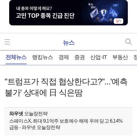
1
/
5
뉴스
홈
전체뉴스
랭킹뉴스
경제
증권
산업·IT
부동산
"트럼프가 직접 협상한다고?"...'예측
불가' 상대에 日 식은땀
와우넷
오늘장전략
스페이스X, 최대 9.1억주 보호예수 해제 우려 딛고 6.14%
급등 - 와우넷 오늘장전략