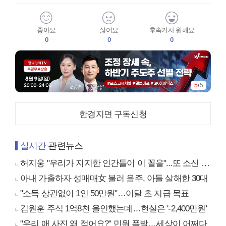
좋아요
싫어요
후속기사 원해요
0
0
0
5
/
5
한경지면 구독신청
실시간
관련뉴스
허지웅 "우리가 지지한 인간들이 이 꼴을"...또 소신 발언
아내 가출하자 성매매女 불러 음주, 아들 살해한 30대
"소득 상관없이 1인 50만원"…이달 초 지급 목표
김원훈 주식 1억8천 올인했는데…현실은 '-2,400만원'
"우리 애 사진 왜 적어요?" 민원 폭발…세상이 어쩌다