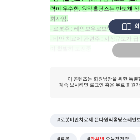
[할인50%] 한·미 투자 올인원 클래스
해외증시
력이 우수함. 원익홀딩스는 반도체 장비
회사임.
회
- 로봇주 : 레인보우로보틱스와 두산
- 비만 치료제 관련주 : 시장규모가
이 활발히 도전중
이 콘텐츠는 회원님만을 위한 특별
계속 보시려면 로그인 혹은 무료 회원가
로봇비만치료제 뜬다원익홀딩스레인
로봇
와우넷
오늘장전략