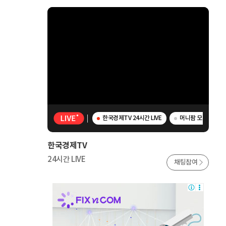
한국경제TV 24시간 LIVE
머니팜 모닝라이브 
한국경제TV
24시간 LIVE
채팅참여