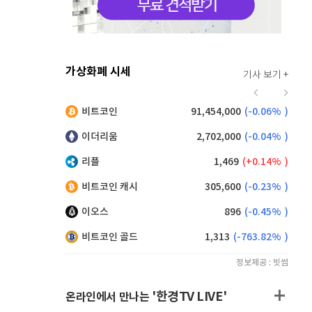
가상화폐 시세
기사 보기 +
928
(
0.22%
)
비트코인
91,454,000
(
-0.06%
)
,200
(
0.11%
)
이더리움
2,702,000
(
-0.04%
)
리플
1,469
(
0.14%
)
비트코인 캐시
305,600
(
-0.23%
)
이오스
896
(
-0.45%
)
비트코인 골드
1,313
(
-763.82%
)
정보제공 : 빗썸
'한경TV LIVE'
온라인에서 만나는