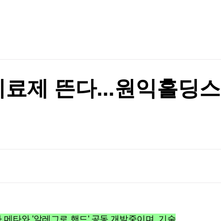
TV홈
무료방송
전체뉴스
정
증권
파트너스
경제
종목핫라인
추천 상
산업
경제
오늘의 
정치
생활경제
수익후기
국제
기업·CEO
이벤트
칼럼·연재
료제 뜬다...원익홀딩
특집방송
전체 프로그램
채널/편성
지역별채널
)
편성표
 메타와 '알레그로 핸드' 공동 개발중이며, 기술