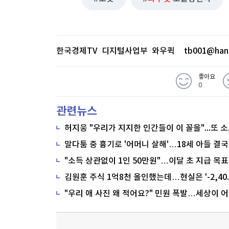
한국경제TV 디지털사업부 와우퀵
tb001@han
좋아요
0
관련뉴스
말다툼 중 흉기로 '어머니 살해'…18세 아들 결국
"소득 상관없이 1인 50만원"…이달 초 지급 목표