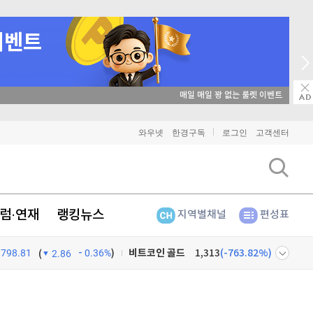
8월 17일 특별 생방송
비트코인
91,454,000
(
-0.06%
)
이더리움
2,702,000
(
-0.04%
)
와우넷
한경구독
로그인
고객센터
리플
1,469
(
0.14%
)
비트코인 캐시
305,600
(
-0.23%
)
럼·연재
랭킹뉴스
지역별채널
편성표
이오스
896
(
-0.45%
)
비트코인 골드
1,313
(
-763.82%
)
798.81
0.36%
)
(
2.86
퀀텀
928
(
0.22%
)
넷
주식창