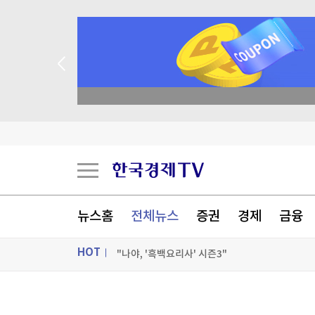
 꽝 없는 룰렛 이벤트
불가리아 영공 침범한 드론 폭발…우크라 모델 추
[오늘의 운세] 8월 9일 띠별 운세
[오늘의 운세] 오늘 뭐 먹지?…8월 9일 띠별 추
[오늘의 운세] 2026년 8월 9일 별자리 운세
뉴스홈
전체뉴스
증권
경제
금융
[포토+] 박정민, '멋짐 가득한 모습~'
HOT
"나야, '흑백요리사' 시즌3"
[온에어] 이상로 - 텐텐배거 투자공식 시즌2
ON AIR
뉴스
불가리아 영공 침범한 드론 폭발…우크라 모델 추