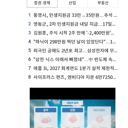
증권·경제
산업
부동산
1
통영시, 민생지원금 33만→35만원…추석 전 푼다
2
영동군, 2차 민생지원금 내달 지급…17일부터 신청 접수
3
김원훈, 주식 시작 2주 만에 '-2,400만원'…"차 한 대 값 날렸다"
4
"하닉이 298만원 찍던 날이 있었단다"…100만 클릭 '전래동화' 정체
5
외국인 공매도 2년來 최고…삼성전자에 무슨일이 [B급기자의 B급리포트]
6
"삼전·닉스 이래서 빠졌네"…中 반도체 속사정 [B급기자의 B급리포트]
7
애플 3i, 2027 회계연도 1분기 실적 제한적 검토 통과
8
사이프러스 펀즈, 엔비디아 지분 6만7250주 매각