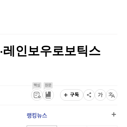
이더리움 클래식
9,200
(
0.11%
)
홈
AI추천
비트코인
91,454,000
(
-0.06%
)
품
마켓이슈
특징주
이벤트
스·레인보우로보틱스
핵심
원문
구독
랭킹뉴스