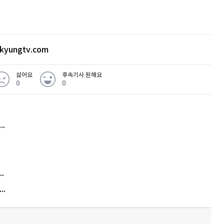
kyungtv.com
싫어요
후속기사 원해요
0
0
허지웅 "우리가 지지한 인간들이 이 꼴을"...또 소신 발언
김원훈 주식 1억8천 올인했는데…현실은 '-2,400만원'
"우리 애 사진 왜 적어요?" 민원 폭발…세상이 어쩌다