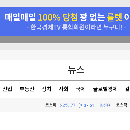
→ 
정
뉴스
천 점심메뉴
산업
부동산
정치
사회
국제
글로벌경제
칼
코스피
6,258.77
0.6%
)
코스닥
(
37.61
TV프로그램
와우
정