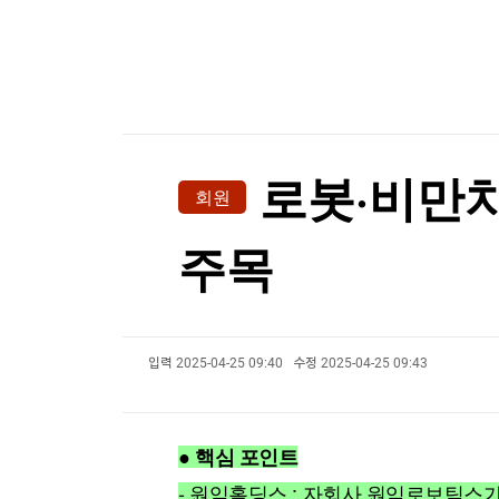
한국경제TV
뉴스홈
불가리아 영공 침범한 드론 폭발…우크라 모델 추
머니팜 모닝라이브
증권
굿모닝 작전
금융
오늘장 뭐사지?
부동산
[오후5시] 뉴스플러스
사회
온로드 (ON ROAD) 인사이트
글로벌경제
로봇·비만치
회원
랭킹뉴스
주목
미네르바아카데미
증권 데이터
입력
2025-04-25 09:40
수정
2025-04-25 09:43
스페셜강의
특징주 뉴스
투자/재테크
매매신호 (랭킹100
부동산/세무
투자분석
● 핵심 포인트
산업
국내증시
[모집-3기-] 돈버는 트레이딩 투자 북클럽
환율
- 원익홀딩스 : 자회사 원익로보틱스가