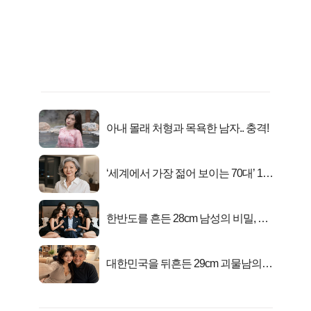
아내 몰래 처형과 목욕한 남자.. 충격!
‘세계에서 가장 젊어 보이는 70대’ 1위
선정…
한반도를 흔든 28cm 남성의 비밀, 매
일 밤 즐거워
대한민국을 뒤흔든 29cm 괴물남의
진실