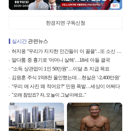
5
/
5
한경지면 구독신청
실시간
관련뉴스
허지웅 "우리가 지지한 인간들이 이 꼴을"...또 소신 발언
말다툼 중 흉기로 '어머니 살해'…18세 아들 결국
"소득 상관없이 1인 50만원"…이달 초 지급 목표
김원훈 주식 1억8천 올인했는데…현실은 '-2,400만원'
"우리 애 사진 왜 적어요?" 민원 폭발…세상이 어쩌다
"오래 참았죠? 자, 오늘이 그날이에요.."