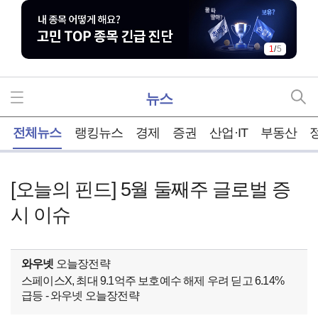
1
/
5
뉴스
홈
전체뉴스
랭킹뉴스
경제
증권
산업·IT
부동산
[오늘의 핀드] 5월 둘째주 글로벌 증
시 이슈
와우넷
오늘장전략
스페이스X, 최대 9.1억주 보호예수 해제 우려 딛고 6.14%
급등 - 와우넷 오늘장전략