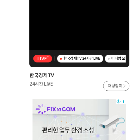
한국경제TV 24시간 LIVE
머니팜 모닝라이브 -
한국경제TV
24시간 LIVE
채팅참여