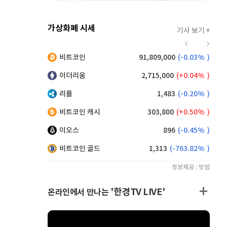
가상화폐 시세
기사 보기 +
921
(
0.11%
)
비트코인
91,809,000
(
-0.03%
)
,130
(
0.33%
)
이더리움
2,715,000
(
0.04%
)
리플
1,483
(
-0.20%
)
비트코인 캐시
303,800
(
0.50%
)
이오스
896
(
-0.45%
)
비트코인 골드
1,313
(
-763.82%
)
정보제공 : 빗썸
'한경TV LIVE'
온라인에서 만나는