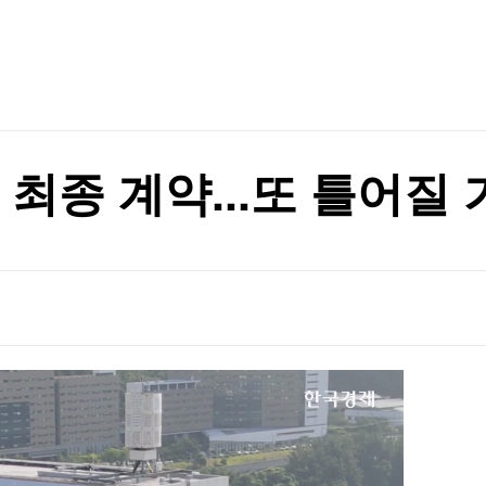
TV홈
무료방송
전체뉴스
증권
파트너스
경제
종목핫라인
추천 상
산업
경제
오늘의 
정치
생활경제
수익후기
국제
기업·CEO
이벤트
칼럼·연재
 최종 계약...또 틀어질
특집방송
전체 프로그램
채널/편성
지역별채널
)
편성표