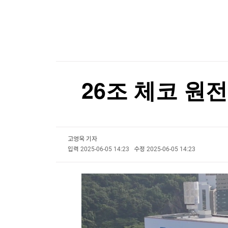
한국경제TV
뉴스홈
머니팜 모닝라이브
증권
굿모닝 작전
금융
오늘장 뭐사지?
부동산
[오후5시] 뉴스플러스
사회
온로드 (ON ROAD) 인사이트
글로벌경제
26조 체코 원전
랭킹뉴스
고영욱 기자
미네르바아카데미
증권 데이터
입력
2025-06-05 14:23
수정
2025-06-05 14:23
스페셜강의
특징주 뉴스
투자/재테크
매매신호 (랭킹100
부동산/세무
투자분석
산업
국내증시
[모집-3기-] 돈버는 트레이딩 투자 북클럽
환율