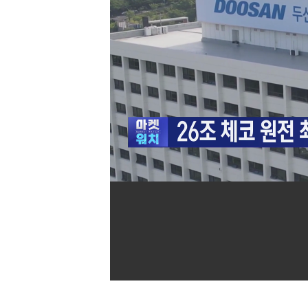
[할인50%] 한·미 투자 올인원 클래스
해외증시