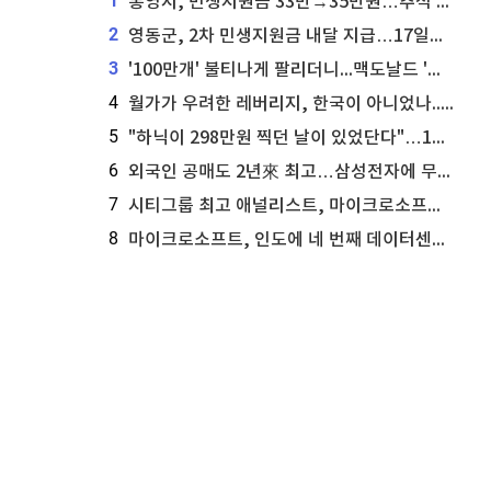
1
통영시, 민생지원금 33만→35만원…추석 전 푼다
2
영동군, 2차 민생지원금 내달 지급…17일부터 신청 접수
3
'100만개' 불티나게 팔리더니...맥도날드 '충주찰옥수수버거' 돌연 판매 종료
4
월가가 우려한 레버리지, 한국이 아니었나...'상황 인식' 못한 아셴브레너의 추락
5
"하닉이 298만원 찍던 날이 있었단다"…100만 클릭 '전래동화' 정체
6
외국인 공매도 2년來 최고…삼성전자에 무슨일이 [B급기자의 B급리포트]
7
시티그룹 최고 애널리스트, 마이크로소프트 애저 매출 성공에 주가 전망 상향
8
마이크로소프트, 인도에 네 번째 데이터센터 개설...주가에 긍정적 영향 전망