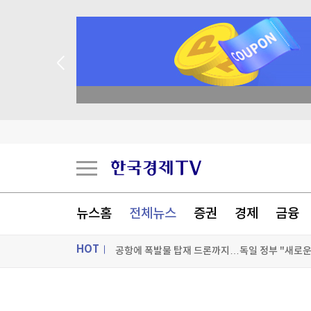
공항에 폭발물 탑재 드론까지…독일 정부 "새로운 
"조직범죄 가담만 해도 처벌"…칠레, 치안강화 개
.co.kr
유럽 저가항공 이지젯, 미 아폴로에 10.9조원에 
WSJ "美 엔화부양 개입, 시장에 의도치 않은 '유
[포토+] 박정민, '멋짐 가득한 모습~'
"나야, '흑백요리사' 시즌3"
뉴스홈
전체뉴스
증권
경제
금융
[온에어] 더 워룸
HOT
공항에 폭발물 탑재 드론까지…독일 정부 "새로운 
공항에 폭발물 탑재 드론까지…독일 정부 "새로운 
ON AIR
뉴스