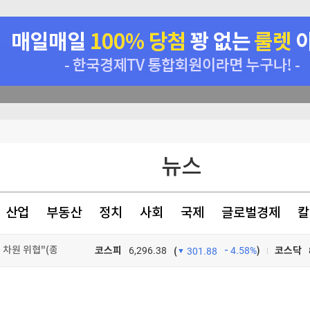
차원 위협"(종합)
헌·입법 추진
팔린다
동성' 부작용"
뉴스
산업
부동산
정치
사회
국제
글로벌경제
칼
차원 위협"(종합)
코스피
6,296.38
4.58%
)
코스닥
(
301.88
차원 위협"(종합)
TV프로그램
와우