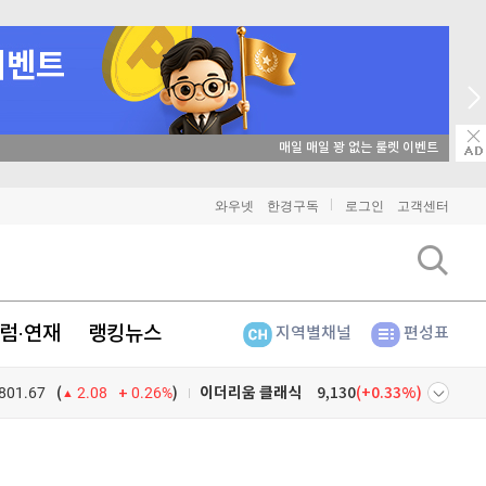
비트코인
91,809,000
(
-0.03%
)
이더리움
2,715,000
(
0.04%
)
리플
매일 매일 꽝 없는 룰렛 이벤트
1,483
(
-0.2%
)
비트코인 캐시
303,800
(
0.5%
)
와우넷
한경구독
로그인
고객센터
이오스
896
(
-0.45%
)
비트코인 골드
1,313
(
-763.82%
)
럼·연재
랭킹뉴스
지역별채널
편성표
퀀텀
921
(
0.11%
)
801.67
0.26%
)
이더리움 클래식
9,130
(
0.33%
)
(
2.08
비트코인
91,809,000
(
-0.03%
)
넷
주식창