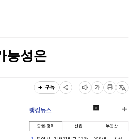
홈
AI추천
품
마켓이슈
특징주
이벤트
 가능성은
구독
랭킹뉴스
증권·경제
산업
부동산