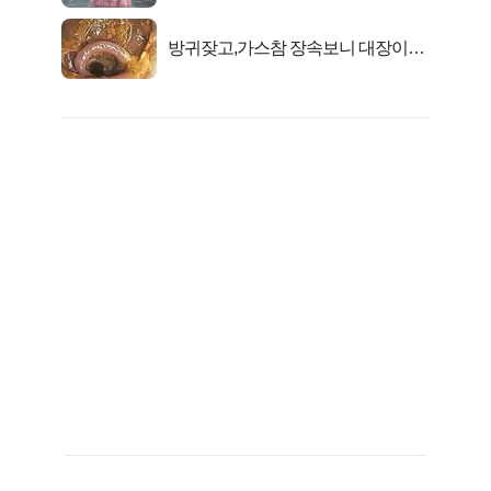
방귀잦고,가스참 장속보니 대장이아
니라..