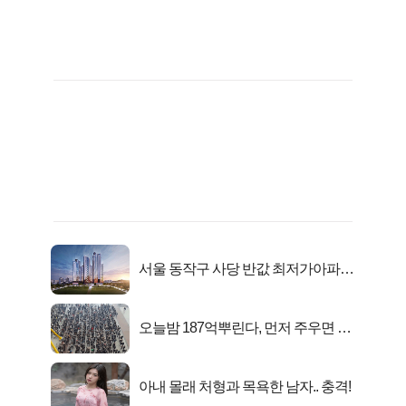
서울 동작구 사당 반값 최저가아파트
마지막...
오늘밤 187억뿌린다, 먼저 주우면 최
대1억..!
아내 몰래 처형과 목욕한 남자.. 충격!