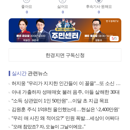
좋아요
싫어요
후속기사 원해요
0
0
0
5
/
5
한경지면 구독신청
실시간
관련뉴스
허지웅 "우리가 지지한 인간들이 이 꼴을"...또 소신 발언
아내 가출하자 성매매女 불러 음주, 아들 살해한 30대
"소득 상관없이 1인 50만원"…이달 초 지급 목표
김원훈 주식 1억8천 올인했는데…현실은 '-2,400만원'
"우리 애 사진 왜 적어요?" 민원 폭발…세상이 어쩌다
"오래 참았죠? 자, 오늘이 그날이에요.."