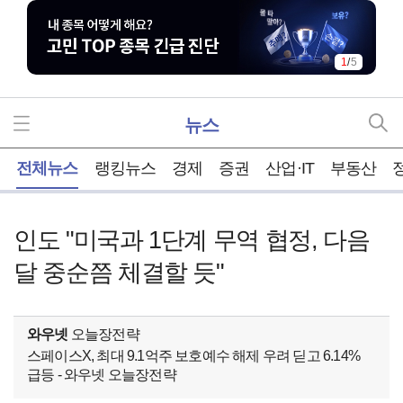
1
/
5
뉴스
홈
전체뉴스
랭킹뉴스
경제
증권
산업·IT
부동산
인도 "미국과 1단계 무역 협정, 다음
달 중순쯤 체결할 듯"
와우넷
오늘장전략
스페이스X, 최대 9.1억주 보호예수 해제 우려 딛고 6.14%
급등 - 와우넷 오늘장전략