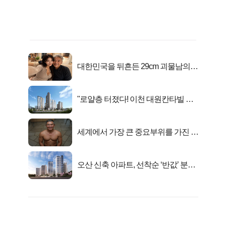
대한민국을 뒤흔든 29cm 괴물남의
진실
"로얄층 터졌다! 이천 대원칸타빌 잔
여세대 긴급 공개"
세계에서 가장 큰 중요부위를 가진 남
자의 진실
오산 신축 아파트, 선착순 ‘반값’ 분양
시작..