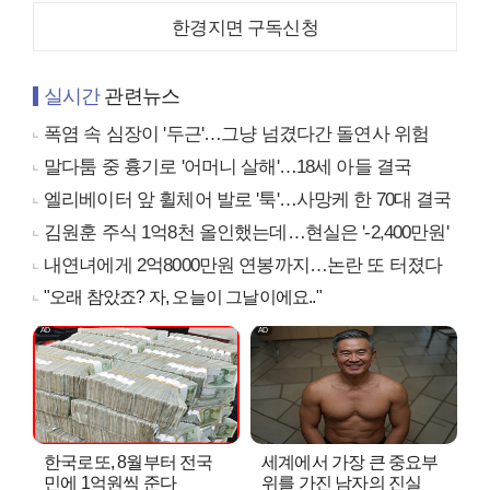
한경지면 구독신청
실시간
관련뉴스
폭염 속 심장이 '두근'…그냥 넘겼다간 돌연사 위험
말다툼 중 흉기로 '어머니 살해'…18세 아들 결국
엘리베이터 앞 휠체어 발로 '툭'…사망케 한 70대 결국
김원훈 주식 1억8천 올인했는데…현실은 '-2,400만원'
내연녀에게 2억8000만원 연봉까지…논란 또 터졌다
"오래 참았죠? 자, 오늘이 그날이에요.."
한국로또, 8월부터 전국
세계에서 가장 큰 중요부
민에 1억원씩 준다
위를 가진 남자의 진실