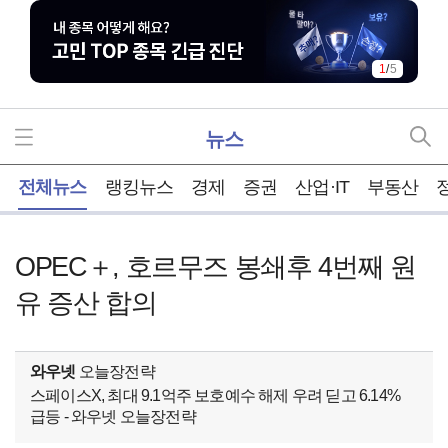
1
/
5
뉴스
홈
전체뉴스
랭킹뉴스
경제
증권
산업·IT
부동산
OPEC＋, 호르무즈 봉쇄후 4번째 원
유 증산 합의
와우넷
오늘장전략
스페이스X, 최대 9.1억주 보호예수 해제 우려 딛고 6.14%
급등 - 와우넷 오늘장전략