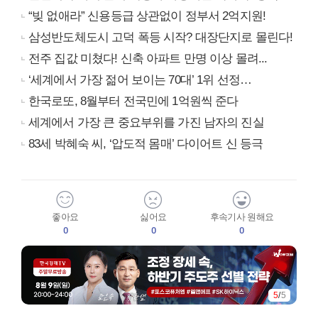
“빚 없애라” 신용등급 상관없이 정부서 2억지원!
삼성반도체도시 고덕 폭등 시작? 대장단지로 몰린다!
전주 집값 미쳤다! 신축 아파트 만명 이상 몰려...
‘세계에서 가장 젊어 보이는 70대’ 1위 선정…
한국로또, 8월부터 전국민에 1억원씩 준다
세계에서 가장 큰 중요부위를 가진 남자의 진실
83세 박혜숙 씨, ‘압도적 몸매’ 다이어트 신 등극
좋아요
싫어요
후속기사 원해요
0
0
0
5
/
5