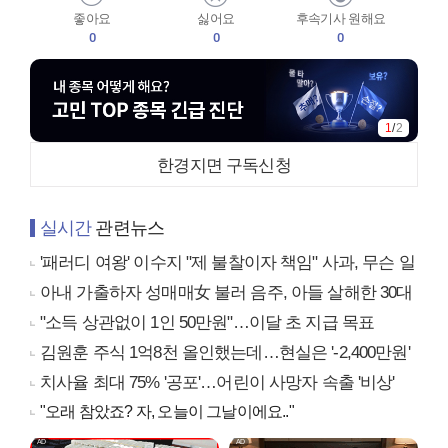
좋아요
싫어요
후속기사 원해요
0
0
0
1
/
2
한경지면 구독신청
실시간
관련뉴스
'패러디 여왕' 이수지 "제 불찰이자 책임" 사과, 무슨 일
아내 가출하자 성매매女 불러 음주, 아들 살해한 30대
"소득 상관없이 1인 50만원"…이달 초 지급 목표
김원훈 주식 1억8천 올인했는데…현실은 '-2,400만원'
치사율 최대 75% '공포'…어린이 사망자 속출 '비상'
"오래 참았죠? 자, 오늘이 그날이에요.."