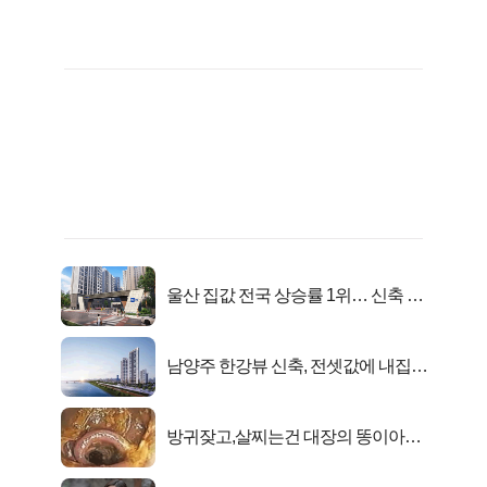
울산 집값 전국 상승률 1위… 신축 지
금 사라!
남양주 한강뷰 신축, 전셋값에 내집마
련!
방귀잦고,살찌는건 대장의 똥이아니
라??