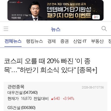
1
/
2
뉴스
홈
전체뉴스
랭킹뉴스
경제
증권
산업·IT
부동산
코스피 오를 때 20% 빠진 '이 종
목'…"하반기 희소식 있다" [종목+]
관련종목
2026-08-07 07:56
대우건설 (047040)
16,870
640
3.94%
현재가
전일대비
GS건설 (006360)