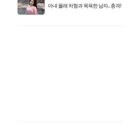
아내 몰래 처형과 목욕한 남자.. 충격!