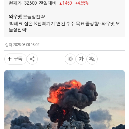
32,600
1450
4.65%
현재가
전일대비
와우넷
오늘장전략
'빅테크' 잡은 'K전력기기' 연간 수주 목표 줄상향 - 와우넷 오
늘장전략
2026-06-06 16:02
입력
구독