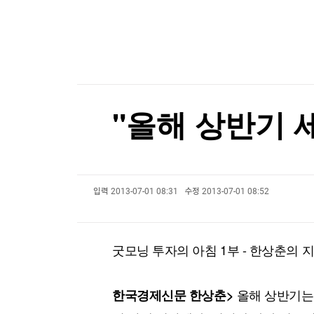
한국경제TV
뉴스홈
머니팜 모닝라이브
증권
굿모닝 작전
금융
오늘장 뭐사지?
부동산
[오후5시] 뉴스플러스
사회
온로드 (ON ROAD) 인사이트
글로벌경제
"올해 상반기 
랭킹뉴스
입력
2013-07-01 08:31
수정
2013-07-01 08:52
미네르바아카데미
증권 데이터
스페셜강의
특징주 뉴스
굿모닝 투자의 아침 1부 - 한상춘의 
투자/재테크
매매신호 (랭킹100
부동산/세무
투자분석
산업
국내증시
올해 상반기는
한국경제신문 한상춘>
[모집-3기-] 돈버는 트레이딩 투자 북클럽
환율