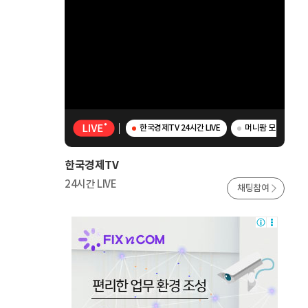
한국경제TV 24시간 LIVE
머니팜 모닝라이브 
한국경제TV
24시간 LIVE
채팅참여