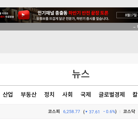
→ 
천 점심메뉴
있었다
뉴스
산업
부동산
정치
사회
국제
글로벌경제
칼
코스피
6,258.77
0.6%
)
코스닥
(
37.61
TV프로그램
와우