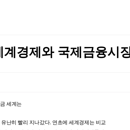
TV홈
무료방송
전체뉴스
증권
파트너스
경제
종목핫라인
추천 상
산업
경제
오늘의 
정치
생활경제
수익후기
국제
기업·CEO
이벤트
칼럼·연재
세계경제와 국제금융시장
특집방송
전체 프로그램
채널/편성
지역별채널
지금 세계는
)
편성표
 유난히 빨리 지나갔다. 연초에 세계경제는 비교