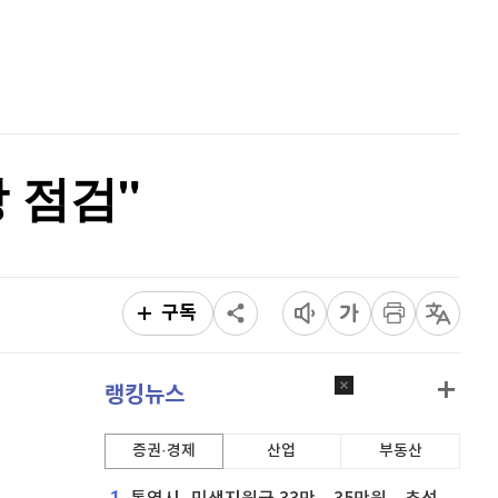
홈
AI추천
품
마켓이슈
특징주
이벤트
 점검"
구독
랭킹뉴스
증권·경제
산업
부동산
1