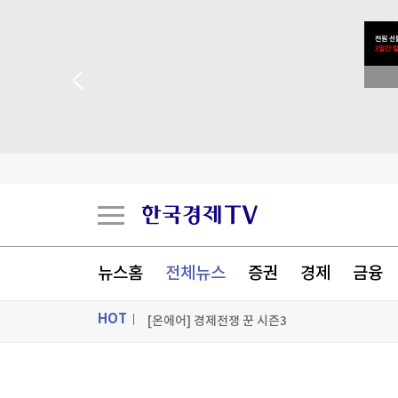
[오늘의 운세] 8월 9일 띠별 운세
[오늘의 운세] 오늘 뭐 먹지?…8월 9일 띠별 추
 꽝 없는 룰렛 이벤트
[오늘의 운세] 2026년 8월 9일 별자리 운세
5년 묵혀만 뒀는데 18% 수익…돈 몰려든 이유 
[포토+] 박정민, '멋짐 가득한 모습~'
"나야, '흑백요리사' 시즌3"
뉴스홈
전체뉴스
증권
경제
금융
[온에어] 경제전쟁 꾼 시즌3
HOT
[오늘의 운세] 8월 9일 띠별 운세
[오늘의 운세] 8월 9일 띠별 운세
ON AIR
뉴스