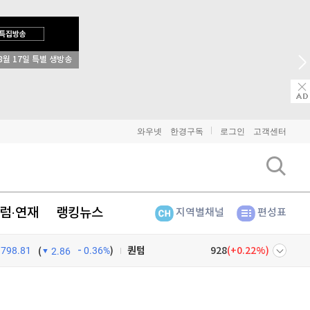
비트코인
91,442,000
(
-0.08%
)
8월 17일 특별 생방송
이더리움
2,700,000
(
-0.11%
)
리플
1,465
(
-0.14%
)
와우넷
한경구독
로그인
고객센터
비트코인 캐시
305,900
(
-0.13%
)
이오스
896
(
-0.45%
)
비트코인 골드
1,313
(
-763.82%
)
럼·연재
랭킹뉴스
지역별채널
편성표
퀀텀
928
(
0.22%
)
798.81
0.36%
)
(
2.86
이더리움 클래식
9,175
(
-0.16%
)
넷
주식창
비트코인
91,442,000
(
-0.08%
)