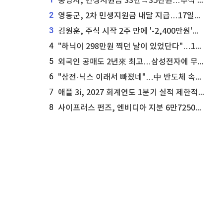
통영시, 민생지원금 33만→35만원…추석 전 푼다
2
영동군, 2차 민생지원금 내달 지급…17일부터 신청 접수
3
김원훈, 주식 시작 2주 만에 '-2,400만원'…"차 한 대 값 날렸다"
4
"하닉이 298만원 찍던 날이 있었단다"…100만 클릭 '전래동화' 정체
5
외국인 공매도 2년來 최고…삼성전자에 무슨일이 [B급기자의 B급리포트]
6
"삼전·닉스 이래서 빠졌네"…中 반도체 속사정 [B급기자의 B급리포트]
7
애플 3i, 2027 회계연도 1분기 실적 제한적 검토 통과
8
사이프러스 펀즈, 엔비디아 지분 6만7250주 매각