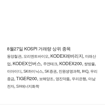
8월27일 KOSPI 거래량 상위 종목
,
, KODEX레버리지,
동양철관
오리엔트바이오
미래산
, KODEX인버스,
, KODEX200,
,
업
주연테크
쌍방울
,
,
,
,
,
이아이디
SK하이닉스
SK증권
진원생명과학
IHQ
우리
, TIGER200,
,
,
,
종금
보해양조
영진약품
우리은행
아남
,
전자
SH에너지화학