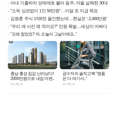
아내 가출하자 성매매女 불러 음주, 아들 살해한 30대
"소득 상관없이 1인 50만원"…이달 초 지급 목표
김원훈 주식 1억8천 올인했는데…현실은 '-2,400만원'
"우리 애 사진 왜 적어요?" 민원 폭발…세상이 어쩌다
"오래 참았죠? 자, 오늘이 그날이에요.."
충남 홍성 집값 난리났다!
금수저의 솔직고백 "명품
2000만원으로 내집 마련..
은 다 여기서.."
뉴스캐스트
뉴스캐스트