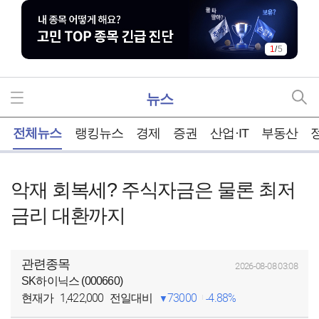
1
/
5
뉴스
홈
전체뉴스
랭킹뉴스
경제
증권
산업·IT
부동산
악재 회복세? 주식자금은 물론 최저
금리 대환까지
관련종목
2026-08-08 03:08
SK하이닉스 (000660)
1,422,000
73000
4.88%
현재가
전일대비