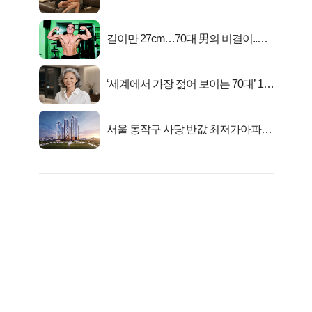
연
길이만 27cm…70대 男의 비결이..충
격!
‘세계에서 가장 젊어 보이는 70대’ 1위
선정…
서울 동작구 사당 반값 최저가아파트
마지막...