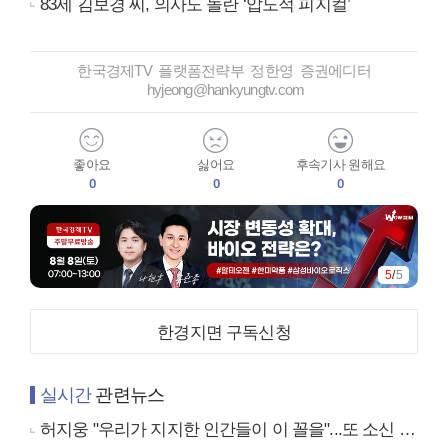
83세 김보경 씨, 의사도 놀란 ‘압도적 피지컬’
한국경제TV 플랫폼전략부 정한영 증권에디터
hyjeong@hankyungtv.com
좋아요
싫어요
후속기사 원해요
0
0
0
5
/
5
한경지면 구독신청
실시간
관련뉴스
허지웅 "우리가 지지한 인간들이 이 꼴을"...또 소신 발언