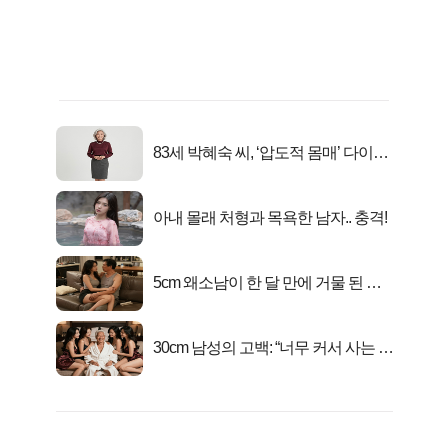
83세 박혜숙 씨, ‘압도적 몸매’ 다이어
트 신 등극
아내 몰래 처형과 목욕한 남자.. 충격!
5cm 왜소남이 한 달 만에 거물 된 사
연
30cm 남성의 고백: “너무 커서 사는 게
행복해요”