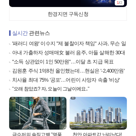
1
/
2
한경지면 구독신청
실시간
관련뉴스
'패러디 여왕' 이수지 "제 불찰이자 책임" 사과, 무슨 일
아내 가출하자 성매매女 불러 음주, 아들 살해한 30대
"소득 상관없이 1인 50만원"…이달 초 지급 목표
김원훈 주식 1억8천 올인했는데…현실은 '-2,400만원'
치사율 최대 75% '공포'…어린이 사망자 속출 '비상'
"오래 참았죠? 자, 오늘이 그날이에요.."
금수저의 솔직고백 "명품
천안 아파트값 난리났다!