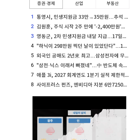
증권·경제
산업
부동산
1
통영시, 민생지원금 33만→35만원…추석 전 푼다
2
김원훈, 주식 시작 2주 만에 '-2,400만원'…"차 한 대 값 날렸다"
3
영동군, 2차 민생지원금 내달 지급…17일부터 신청 접수
4
"하닉이 298만원 찍던 날이 있었단다"…100만 클릭 '전래동화' 정체
5
외국인 공매도 2년來 최고…삼성전자에 무슨일이 [B급기자의 B급리포트]
6
"삼전·닉스 이래서 빠졌네"…中 반도체 속사정 [B급기자의 B급리포트]
7
애플 3i, 2027 회계연도 1분기 실적 제한적 검토 통과
8
사이프러스 펀즈, 엔비디아 지분 6만7250주 매각