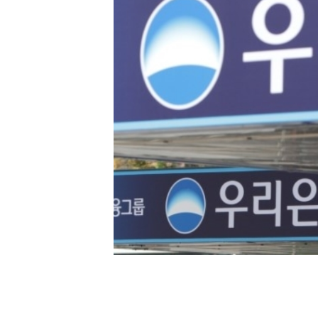
[할인50%] 한·미 투자 올인원 클래스
해외증시