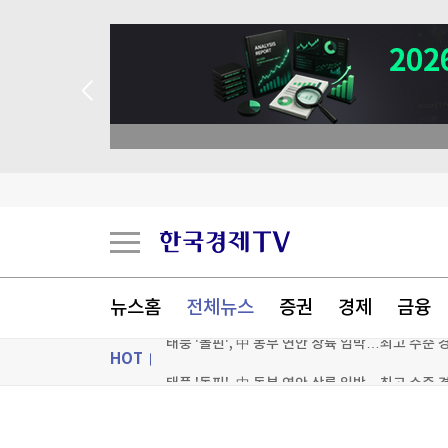
뉴스홈
전체뉴스
증권
경제
금융
HOT
태풍 '돌핀', 中 동부 연안 상륙 임박…최고 수준 
대한축구협회 '성 접대' 의혹에…일본, 심판 4명 
ON AIR
뉴스
"환상적인 식사" 엄지 척…이탈리아 미슐랭 셰프