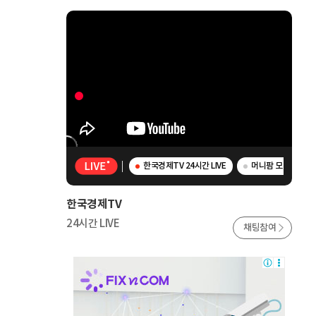
한국경제TV 24시간 LIVE
머니팜 모닝라이브 
한국경제TV
24시간 LIVE
채팅참여