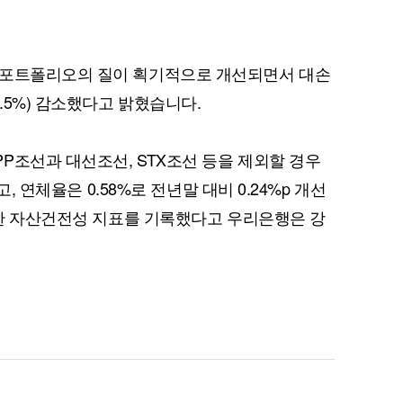
 포트폴리오의 질이 획기적으로 개선되면서 대손
7.5%) 감소했다고 밝혔습니다.
퀀텀
P조선과 대선조선, STX조선 등을 제외할 경우
이더리움 클래식
9
고, 연체율은 0.58%로 전년말 대비 0.24%p 개선
양호한 자산건전성 지표를 기록했다고 우리은행은 강