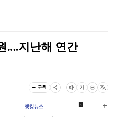
리플
1,460
(
-0.48%
)
홈
AI추천
비트코인 캐시
302,600
(
-1.24%
)
품
마켓이슈
특징주
이벤트
이오스
896
(
-0.45%
)
비트코인 골드
1,313
(
-763.82%
)
억원‥‥지난해 연간
퀀텀
942
(
1.73%
)
이더리움 클래식
9,135
(
-0.61%
)
비트코인
91,200,000
(
-0.34%
)
구독
랭킹뉴스