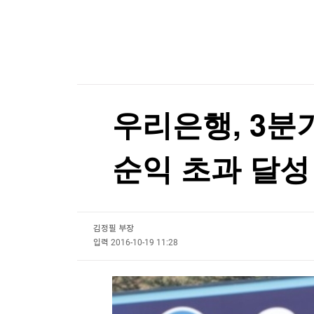
한국경제TV
뉴스홈
"日축구협회, 韓축구협회 성 접대 의혹 심판 조사 
머니팜 모닝라이브
증권
굿모닝 작전
금융
[포토+] 박정민, '멋짐 가득한 모습~'
오늘장 뭐사지?
부동산
"나야, '흑백요리사' 시즌3"
[오후5시] 뉴스플러스
사회
온로드 (ON ROAD) 인사이트
글로벌경제
[온에어] 국고처 1부
우리은행, 3분
랭킹뉴스
태풍 '돌핀', 中 동부 연안 상륙 임박…최고 수준 
순익 초과 달성
태풍 '돌핀', 中 동부 연안 상륙 임박…최고 수준 
미네르바아카데미
증권 데이터
김정필 부장
스페셜강의
특징주 뉴스
입력
2016-10-19 11:28
투자/재테크
매매신호 (랭킹100
부동산/세무
투자분석
산업
국내증시
[모집-3기-] 돈버는 트레이딩 투자 북클럽
환율