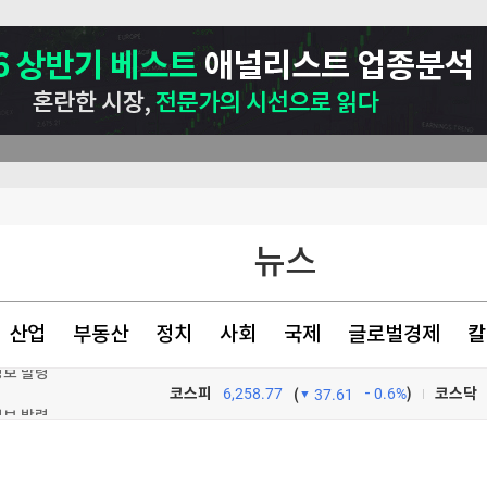
뉴스
산업
부동산
정치
사회
국제
글로벌경제
칼
경보 발령
코스피
6,258.77
0.6%
)
코스닥
(
37.61
전격 조사
TV프로그램
와우
들도 홀렸다