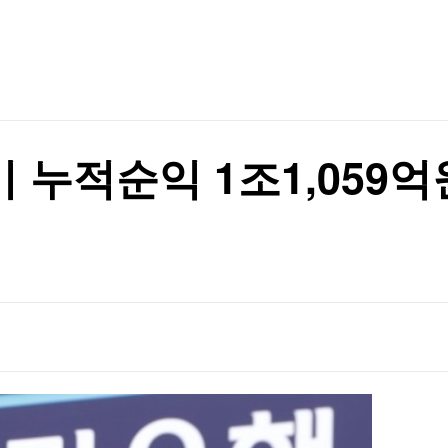
TV홈
무료방송
전체뉴스
중"
증권
파트너스
경제
종목핫라인
추천 상
산업
경제
오늘의 
정치
생활경제
수익후기
국제
기업·CEO
이벤트
칼럼·연재
기 누적순익 1조1,059
특집방송
경보 발령
전체 프로그램
경보 발령
채널/편성
지역별채널
)
편성표