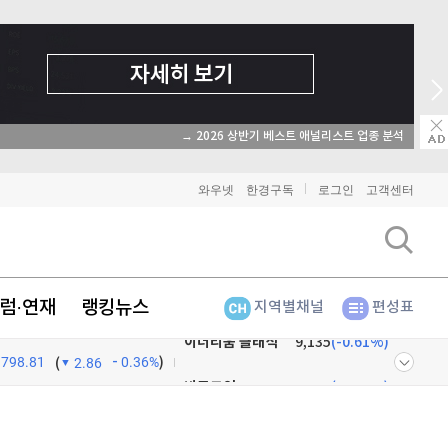
→ 2026 상반기 베스트 애널리스트 업종 분석
와우넷
한경구독
로그인
고객센터
럼·연재
랭킹뉴스
지역별채널
편성표
798.81
0.36%
)
비트코인
91,200,000
(
-0.34%
)
(
2.86
이더리움
2,698,000
(
-0.19%
)
넷
주식창