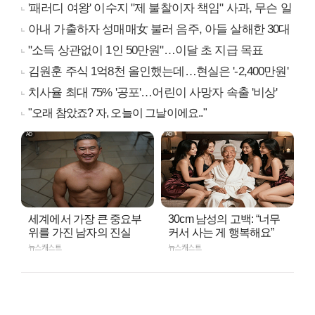
'패러디 여왕' 이수지 "제 불찰이자 책임" 사과, 무슨 일
아내 가출하자 성매매女 불러 음주, 아들 살해한 30대
"소득 상관없이 1인 50만원"…이달 초 지급 목표
김원훈 주식 1억8천 올인했는데…현실은 '-2,400만원'
치사율 최대 75% '공포'…어린이 사망자 속출 '비상'
"오래 참았죠? 자, 오늘이 그날이에요.."
세계에서 가장 큰 중요부
30cm 남성의 고백: “너무
위를 가진 남자의 진실
커서 사는 게 행복해요”
뉴스캐스트
뉴스캐스트