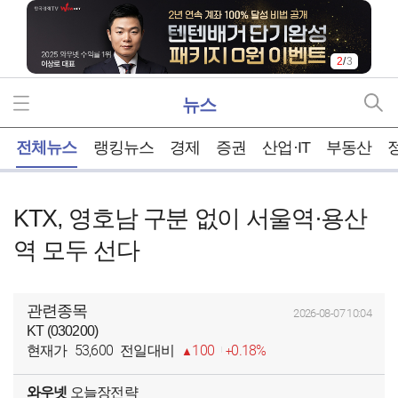
2
/
3
뉴스
홈
전체뉴스
랭킹뉴스
경제
증권
산업·IT
부동산
KTX, 영호남 구분 없이 서울역·용산
역 모두 선다
관련종목
2026-08-07 10:04
KT (030200)
53,600
100
0.18%
현재가
전일대비
와우넷
오늘장전략