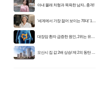
아내 몰래 처형과 목욕한 남자.. 충격!
‘세계에서 가장 젊어 보이는 70대’ 1위
선정…
대장암 환자 급증한 원인, 2위는 유산
균 1위는OO..
오산시 집 값 2배 상승! 제 2의 동탄 신
화..