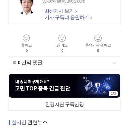
yyko@hankyungtv.com
최신기사 보기
기자 구독과 응원하기
좋아요
싫어요
후속기사 원해요
0
0
0
건의 댓글
0
1
/
3
한경지면 구독신청
실시간
관련뉴스