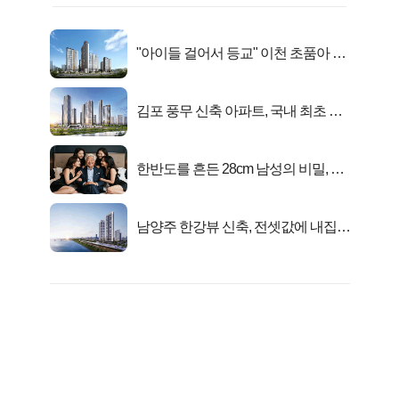
"아이들 걸어서 등교" 이천 초품아 신
축 아파트 잔여세대 공개
김포 풍무 신축 아파트, 국내 최초 반
값 분양..
한반도를 흔든 28cm 남성의 비밀, 매
일 밤 즐거워
남양주 한강뷰 신축, 전셋값에 내집마
련!