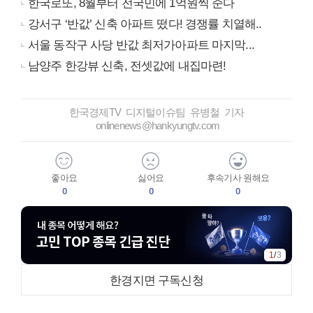
한국로또, 8월부터 전국민에 1억원씩 준다
강서구 ‘반값’ 신축 아파트 떴다! 경쟁률 치열해..
서울 동작구 사당 반값 최저가아파트 마지막...
남양주 한강뷰 신축, 전셋값에 내집마련!
한국경제TV 디지털이슈팀 유병철 기자
onlinenews@hankyungtv.com
좋아요
싫어요
후속기사 원해요
0
0
0
1
/
3
한경지면 구독신청