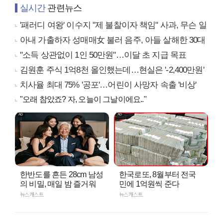
실시간
관련뉴스
'패러디 여왕' 이수지 "제 불찰이자 책임" 사과, 무슨 일
아내 가출하자 성매매女 불러 음주, 아들 살해한 30대
"소득 상관없이 1인 50만원"…이달 초 지급 목표
김원훈 주식 1억8천 올인했는데…현실은 '-2,400만원'
치사율 최대 75% '공포'…어린이 사망자 속출 '비상'
"오래 참았죠? 자, 오늘이 그날이에요.."
한반도를 흔든 28cm 남성
한국로또, 8월부터 전국
의 비밀, 매일 밤 즐거워
민에 1억원씩 준다
뉴스캐스트
뉴스캐스트