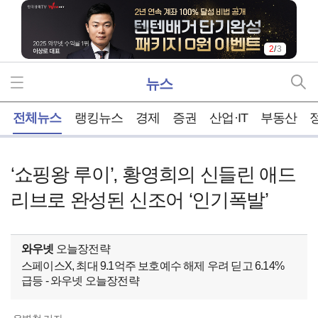
3
/
3
뉴스
홈
전체뉴스
랭킹뉴스
경제
증권
산업·IT
부동산
‘쇼핑왕 루이’, 황영희의 신들린 애드
리브로 완성된 신조어 ‘인기폭발’
와우넷
오늘장전략
스페이스X, 최대 9.1억주 보호예수 해제 우려 딛고 6.14%
급등 - 와우넷 오늘장전략