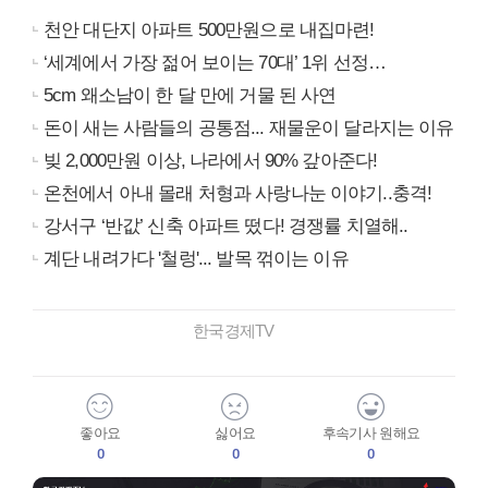
천안 대단지 아파트 500만원으로 내집마련!
‘세계에서 가장 젊어 보이는 70대’ 1위 선정…
5cm 왜소남이 한 달 만에 거물 된 사연
돈이 새는 사람들의 공통점... 재물운이 달라지는 이유
빚 2,000만원 이상, 나라에서 90% 갚아준다!
온천에서 아내 몰래 처형과 사랑나눈 이야기..충격!
강서구 ‘반값’ 신축 아파트 떴다! 경쟁률 치열해..
계단 내려가다 '철렁'... 발목 꺾이는 이유
한국경제TV
좋아요
싫어요
후속기사 원해요
0
0
0