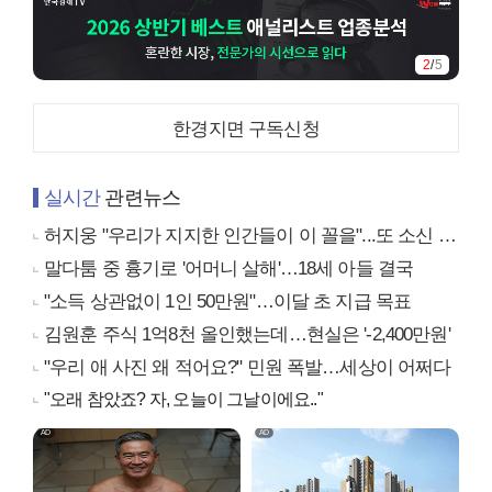
3
/
5
한경지면 구독신청
실시간
관련뉴스
허지웅 "우리가 지지한 인간들이 이 꼴을"...또 소신 발언
말다툼 중 흉기로 '어머니 살해'…18세 아들 결국
"소득 상관없이 1인 50만원"…이달 초 지급 목표
김원훈 주식 1억8천 올인했는데…현실은 '-2,400만원'
"우리 애 사진 왜 적어요?" 민원 폭발…세상이 어쩌다
"오래 참았죠? 자, 오늘이 그날이에요.."