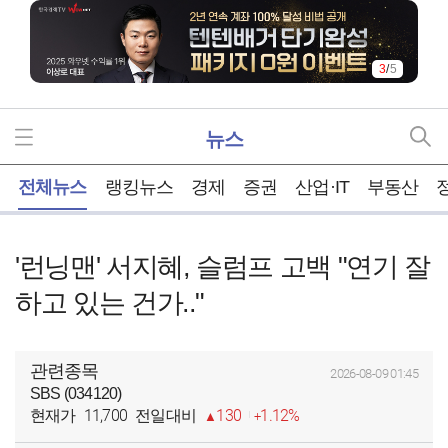
3
/
5
뉴스
홈
전체뉴스
랭킹뉴스
경제
증권
산업·IT
부동산
'런닝맨' 서지혜, 슬럼프 고백 "연기 잘
하고 있는 건가.."
관련종목
2026-08-09 01:45
SBS (034120)
11,700
130
1.12%
현재가
전일대비