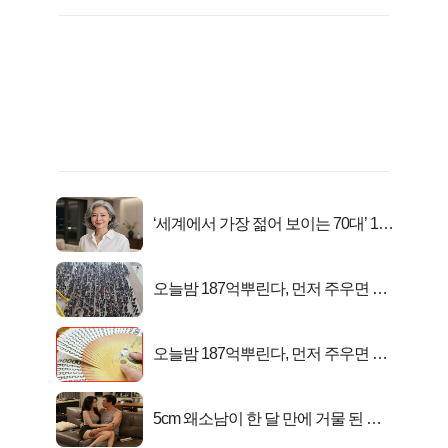
‘세계에서 가장 젊어 보이는 70대’ 1위
선정…
오늘밤 187억뿌린다, 먼저 주우면 최
대1억..!
오늘밤 187억뿌린다, 먼저 주우면 최
대1억..!
5cm 왜소남이 한 달 만에 거물 된 사
연