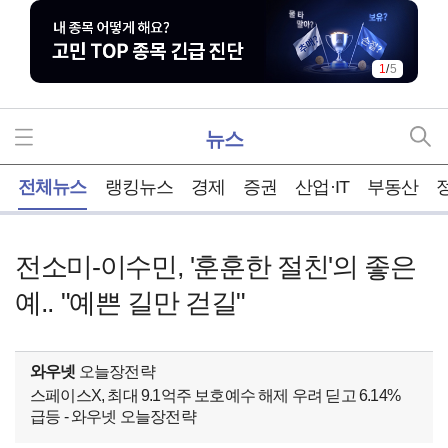
1
/
5
뉴스
홈
전체뉴스
랭킹뉴스
경제
증권
산업·IT
부동산
전소미-이수민, '훈훈한 절친'의 좋은
예.. "예쁜 길만 걷길"
와우넷
오늘장전략
스페이스X, 최대 9.1억주 보호예수 해제 우려 딛고 6.14%
급등 - 와우넷 오늘장전략