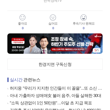
한국경제TV
좋아요
싫어요
후속기사 원해요
0
0
0
5
/
5
한경지면 구독신청
실시간
관련뉴스
허지웅 "우리가 지지한 인간들이 이 꼴을"...또 소신 발언
아내 가출하자 성매매女 불러 음주, 아들 살해한 30대
"소득 상관없이 1인 50만원"…이달 초 지급 목표