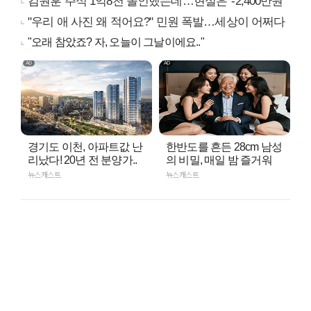
김원훈 주식 1억8천 올인했는데…현실은 '-2,400만원'
"우리 애 사진 왜 적어요?" 민원 폭발…세상이 어쩌다
"오래 참았죠? 자, 오늘이 그날이에요.."
경기도 이천, 아파트값 난
한반도를 흔든 28cm 남성
리났다! 20년 전 분양가..
의 비밀, 매일 밤 즐거워
뉴스캐스트
뉴스캐스트