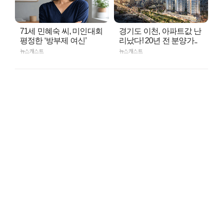
71세 민혜숙 씨, 미인대회
경기도 이천, 아파트값 난
평정한 ‘방부제 여신’
리났다! 20년 전 분양가..
뉴스캐스트
뉴스캐스트