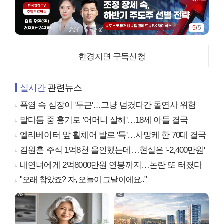
5
/
5
한경지면 구독신청
실시간
관련뉴스
폭염 속 심장이 '두근'…그냥 넘겼다간 돌연사 위험
말다툼 중 흉기로 '어머니 살해'…18세 아들 결국
엘리베이터 앞 휠체어 발로 '툭'…사망케 한 70대 결국
김원훈 주식 1억8천 올인했는데…현실은 '-2,400만원'
내연녀에게 2억8000만원 연봉까지…논란 또 터졌다
"오래 참았죠? 자, 오늘이 그날이에요.."