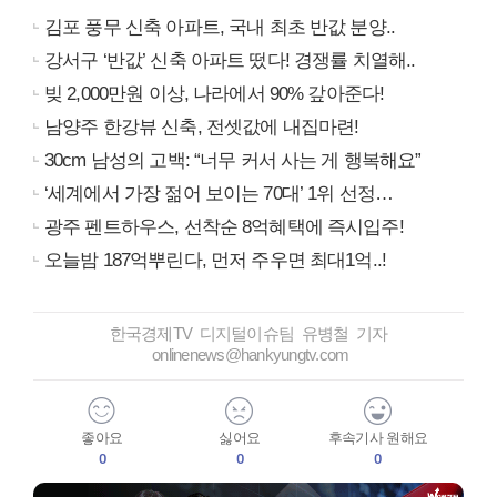
김포 풍무 신축 아파트, 국내 최초 반값 분양..
강서구 ‘반값’ 신축 아파트 떴다! 경쟁률 치열해..
빚 2,000만원 이상, 나라에서 90% 갚아준다!
남양주 한강뷰 신축, 전셋값에 내집마련!
30cm 남성의 고백: “너무 커서 사는 게 행복해요”
‘세계에서 가장 젊어 보이는 70대’ 1위 선정…
광주 펜트하우스, 선착순 8억혜택에 즉시입주!
오늘밤 187억뿌린다, 먼저 주우면 최대1억..!
한국경제TV 디지털이슈팀 유병철 기자
onlinenews@hankyungtv.com
좋아요
싫어요
후속기사 원해요
0
0
0