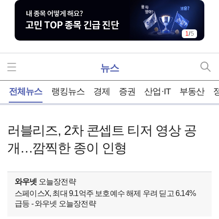
1
/
5
뉴스
홈
전체뉴스
랭킹뉴스
경제
증권
산업·IT
부동산
러블리즈, 2차 콘셉트 티저 영상 공
개…깜찍한 종이 인형
와우넷
오늘장전략
스페이스X, 최대 9.1억주 보호예수 해제 우려 딛고 6.14%
급등 - 와우넷 오늘장전략