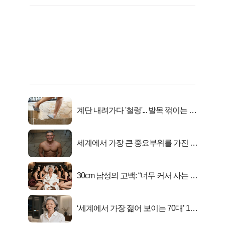
계단 내려가다 '철렁'... 발목 꺾이는 이
유
세계에서 가장 큰 중요부위를 가진 남
자의 진실
30cm 남성의 고백: “너무 커서 사는 게
행복해요”
‘세계에서 가장 젊어 보이는 70대’ 1위
선정…