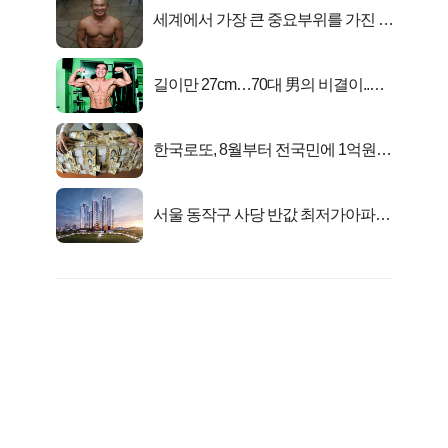
세계에서 가장 큰 중요부위를 가진 남
자의 진실
길이만 27cm…70대 男의 비결이..충
격!
한국로또, 8월부터 전국민에 1억원씩
준다
서울 동작구 사당 반값 최저가아파트
마지막...