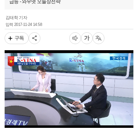
급등 - 와우넷 오늘장전략
김태학 기자
2017-11-24 14:58
입력
구독
00:16
07:37
일반배속