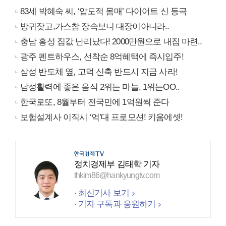
83세 박혜숙 씨, ‘압도적 몸매’ 다이어트 신 등극
방귀잦고,가스참 장속보니 대장이아니라..
충남 홍성 집값 난리났다! 2000만원으로 내집 마련..
광주 펜트하우스, 선착순 8억혜택에 즉시입주!
삼성 반도체 옆, 고덕 신축 반드시 지금 사라!
남성활력에 좋은 음식 2위는 마늘, 1위는OO..
한국로또, 8월부터 전국민에 1억원씩 준다
보험설계사 이직시 ‘억’대 프로모션! 키움에셋!
정치경제부 김태학 기자
thkim86@hankyungtv.com
최신기사 보기
기자 구독과 응원하기