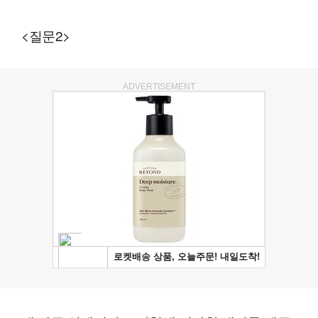
<질문2>
ADVERTISEMENT