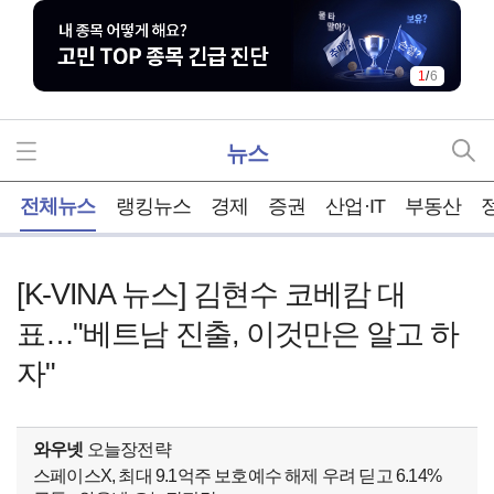
1
/
6
뉴스
홈
전체뉴스
랭킹뉴스
경제
증권
산업·IT
부동산
[K-VINA 뉴스] 김현수 코베캄 대
표…"베트남 진출, 이것만은 알고 하
자"
와우넷
오늘장전략
스페이스X, 최대 9.1억주 보호예수 해제 우려 딛고 6.14%