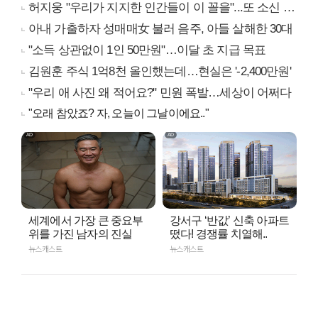
허지웅 "우리가 지지한 인간들이 이 꼴을"...또 소신 발언
아내 가출하자 성매매女 불러 음주, 아들 살해한 30대
"소득 상관없이 1인 50만원"…이달 초 지급 목표
김원훈 주식 1억8천 올인했는데…현실은 '-2,400만원'
"우리 애 사진 왜 적어요?" 민원 폭발…세상이 어쩌다
"오래 참았죠? 자, 오늘이 그날이에요.."
세계에서 가장 큰 중요부
강서구 ‘반값’ 신축 아파트
위를 가진 남자의 진실
떴다! 경쟁률 치열해..
뉴스캐스트
뉴스캐스트