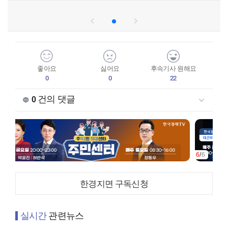
좋아요
싫어요
후속기사 원해요
0
0
22
건의 댓글
0
6
/
6
한경지면 구독신청
실시간
관련뉴스