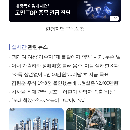
1
/
2
한경지면 구독신청
실시간
관련뉴스
'패러디 여왕' 이수지 "제 불찰이자 책임" 사과, 무슨 일
아내 가출하자 성매매女 불러 음주, 아들 살해한 30대
"소득 상관없이 1인 50만원"…이달 초 지급 목표
김원훈 주식 1억8천 올인했는데…현실은 '-2,400만원'
치사율 최대 75% '공포'…어린이 사망자 속출 '비상'
"오래 참았죠? 자, 오늘이 그날이에요.."