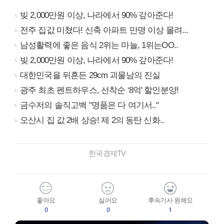
빚 2,000만원 이상, 나라에서 90% 갚아준다!
전주 집값 미쳤다! 신축 아파트 만명 이상 몰려...
남성활력에 좋은 음식 2위는 마늘, 1위는OO..
빚 2,000만원 이상, 나라에서 90% 갚아준다!
대한민국을 뒤흔든 29cm 괴물남의 진실
광주 최초 펜트하우스, 선착순 ‘8억' 할인분양!
금수저의 솔직고백 "명품은 다 여기서.."
오산시 집 값 2배 상승! 제 2의 동탄 신화..
한국경제TV
좋아요
싫어요
후속기사 원해요
0
0
1