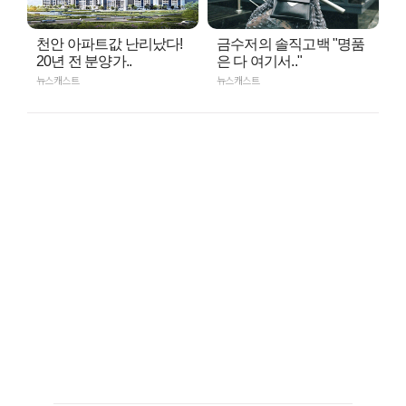
천안 아파트값 난리났다!
금수저의 솔직고백 "명품
20년 전 분양가..
은 다 여기서.."
뉴스캐스트
뉴스캐스트