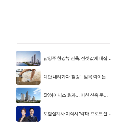
남양주 한강뷰 신축, 전셋값에 내집마
련!
계단 내려가다 '철렁'... 발목 꺾이는 이
유
SK하이닉스 효과… 이천 신축 문의
급증!
보험설계사 이직시 ‘억’대 프로모션!
키움에셋!