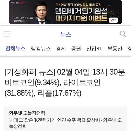
2
/
2
뉴스
홈
전체뉴스
랭킹뉴스
경제
증권
산업·IT
부동산
[가상화폐 뉴스] 02월 04일 13시 30분
비트코인(9.34%), 라이트코인
(31.88%), 리플(17.67%)
와우넷
오늘장전략
'빅테크' 잡은 'K전력기기' 연간 수주 목표 줄상향 - 와우넷 오
늘장전략