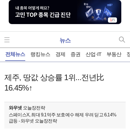
1
/
5
뉴스
홈
전체뉴스
랭킹뉴스
경제
증권
산업·IT
부동산
제주, 땅값 상승률 1위...전년比
16.45%↑
와우넷
오늘장전략
스페이스X, 최대 9.1억주 보호예수 해제 우려 딛고 6.14%
급등 - 와우넷 오늘장전략