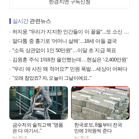
한경지면 구독신청
실시간
관련뉴스
허지웅 "우리가 지지한 인간들이 이 꼴을"...또 소신 발언
말다툼 중 흉기로 '어머니 살해'…18세 아들 결국
"소득 상관없이 1인 50만원"…이달 초 지급 목표
김원훈 주식 1억8천 올인했는데…현실은 '-2,400만원'
"우리 애 사진 왜 적어요?" 민원 폭발…세상이 어쩌다
"오래 참았죠? 자, 오늘이 그날이에요.."
금수저의 솔직고백 "명품
한국로또, 8월부터 전국
은 다 여기서.."
민에 1억원씩 준다
뉴스캐스트
뉴스캐스트