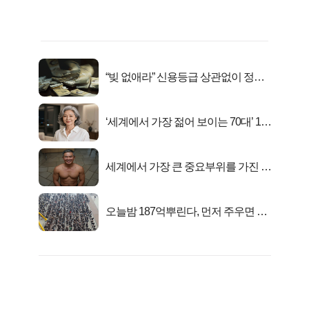
“빚 없애라” 신용등급 상관없이 정부
서 2억지원!
‘세계에서 가장 젊어 보이는 70대’ 1위
선정…
세계에서 가장 큰 중요부위를 가진 남
자의 진실
오늘밤 187억뿌린다, 먼저 주우면 최
대1억..!