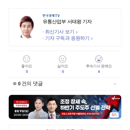
유통산업부 서태왕 기자
최신기사 보기
기자 구독과 응원하기
좋아요
싫어요
후속기사 원해요
0
0
4
건의 댓글
0
5
/
5