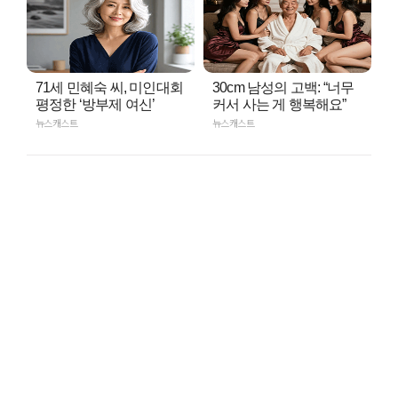
71세 민혜숙 씨, 미인대회
30cm 남성의 고백: “너무
평정한 ‘방부제 여신’
커서 사는 게 행복해요”
뉴스캐스트
뉴스캐스트