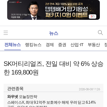
4
/
5
뉴스
홈
전체뉴스
랭킹뉴스
경제
증권
산업·IT
부동산
SK머티리얼즈, 전일 대비 약 6% 상승
한 169,800원
관련종목
2026-08-08 11:26
와우넷
오늘장전략
스페이스X, 최대 9.1억주 보호예수 해제 우려 딛고 6.14%