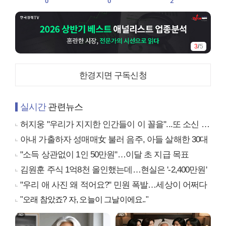
0
0
2
3
/
5
한경지면 구독신청
실시간
관련뉴스
허지웅 "우리가 지지한 인간들이 이 꼴을"...또 소신 발언
아내 가출하자 성매매女 불러 음주, 아들 살해한 30대
"소득 상관없이 1인 50만원"…이달 초 지급 목표
김원훈 주식 1억8천 올인했는데…현실은 '-2,400만원'
"우리 애 사진 왜 적어요?" 민원 폭발…세상이 어쩌다
"오래 참았죠? 자, 오늘이 그날이에요.."