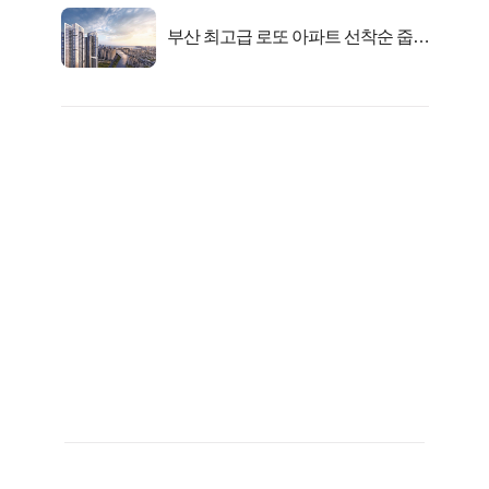
부산 최고급 로또 아파트 선착순 줍줍
떴다!