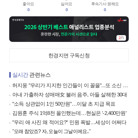
좋아요
싫어요
후속기사 원해요
0
0
0
2
/
5
한경지면 구독신청
실시간
관련뉴스
허지웅 "우리가 지지한 인간들이 이 꼴을"...또 소신 발언
아내 가출하자 성매매女 불러 음주, 아들 살해한 30대
"소득 상관없이 1인 50만원"…이달 초 지급 목표
김원훈 주식 1억8천 올인했는데…현실은 '-2,400만원'
"우리 애 사진 왜 적어요?" 민원 폭발…세상이 어쩌다
"오래 참았죠? 자, 오늘이 그날이에요.."