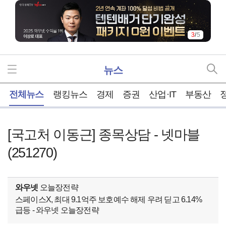
3
/
5
뉴스
홈
전체뉴스
랭킹뉴스
경제
증권
산업·IT
부동산
[국고처 이동근] 종목상담 - 넷마블
(251270)
와우넷
오늘장전략
스페이스X, 최대 9.1억주 보호예수 해제 우려 딛고 6.14%
급등 - 와우넷 오늘장전략