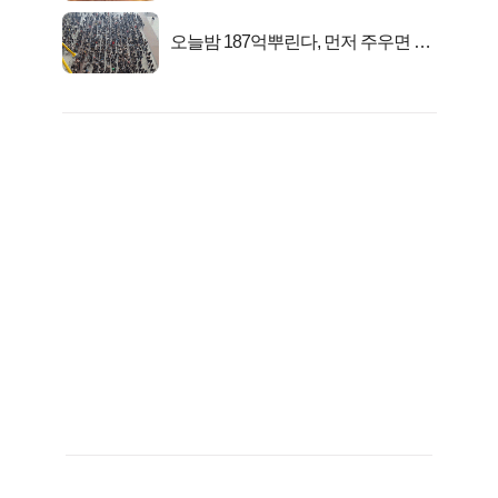
오늘밤 187억뿌린다, 먼저 주우면 최
대1억..!