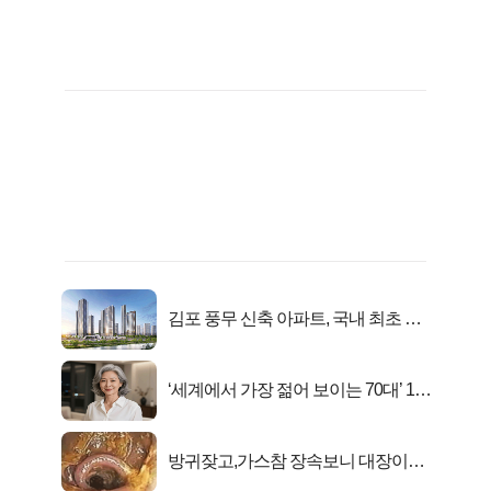
김포 풍무 신축 아파트, 국내 최초 반
값 분양..
‘세계에서 가장 젊어 보이는 70대’ 1위
선정…
방귀잦고,가스참 장속보니 대장이아
니라..