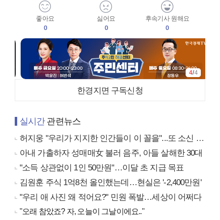
좋아요
싫어요
후속기사 원해요
0
0
0
4
/
4
한경지면 구독신청
실시간
관련뉴스
허지웅 "우리가 지지한 인간들이 이 꼴을"...또 소신 발언
아내 가출하자 성매매女 불러 음주, 아들 살해한 30대
"소득 상관없이 1인 50만원"…이달 초 지급 목표
김원훈 주식 1억8천 올인했는데…현실은 '-2,400만원'
"우리 애 사진 왜 적어요?" 민원 폭발…세상이 어쩌다
"오래 참았죠? 자, 오늘이 그날이에요.."