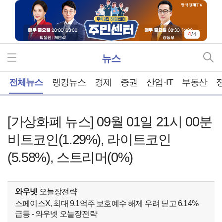
1
/
4
뉴스
홈
전체뉴스
랭킹뉴스
경제
증권
산업·IT
부동산
[가상화폐 뉴스] 09월 01일 21시 00분
비트코인(1.29%), 라이트코인
(5.58%), 스트리머(0%)
와우넷
오늘장전략
스페이스X, 최대 9.1억주 보호예수 해제 우려 딛고 6.14%
급등 - 와우넷 오늘장전략