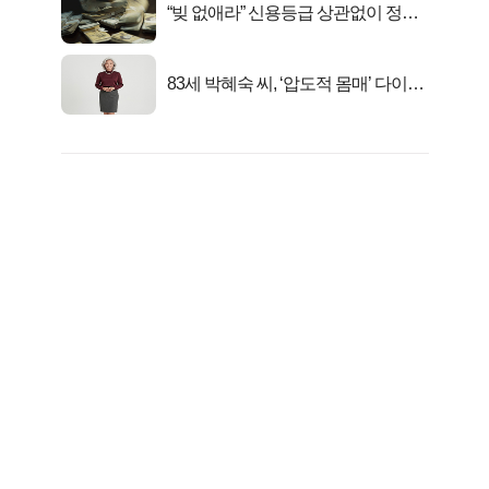
“빚 없애라” 신용등급 상관없이 정부
서 2억지원!
83세 박혜숙 씨, ‘압도적 몸매’ 다이어
트 신 등극