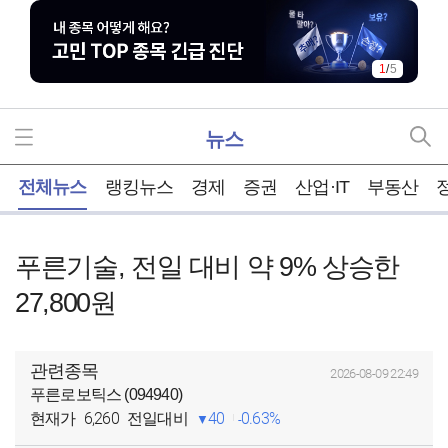
1
/
5
뉴스
홈
전체뉴스
랭킹뉴스
경제
증권
산업·IT
부동산
푸른기술, 전일 대비 약 9% 상승한
27,800원
관련종목
2026-08-09 22:49
푸른로보틱스 (094940)
6,260
40
0.63%
현재가
전일대비