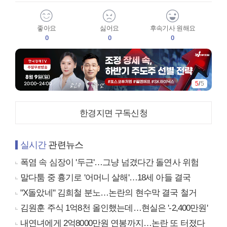
좋아요
싫어요
후속기사 원해요
0
0
0
5
/
5
한경지면 구독신청
실시간
관련뉴스
폭염 속 심장이 '두근'…그냥 넘겼다간 돌연사 위험
말다툼 중 흉기로 '어머니 살해'…18세 아들 결국
"X돌았네" 김희철 분노…논란의 현수막 결국 철거
김원훈 주식 1억8천 올인했는데…현실은 '-2,400만원'
내연녀에게 2억8000만원 연봉까지…논란 또 터졌다