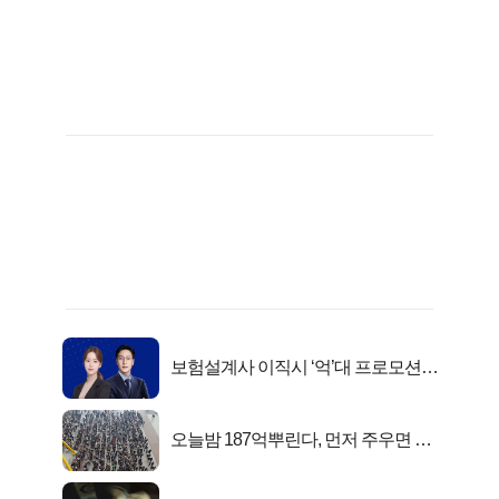
보험설계사 이직시 ‘억’대 프로모션!
키움에셋!
오늘밤 187억뿌린다, 먼저 주우면 최
대1억..!