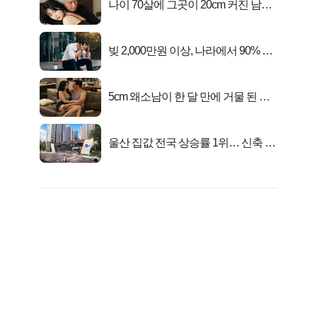
나이 70살에 그곳이 20cm 커진 남자..
충격!
빚 2,000만원 이상, 나라에서 90% 갚
아준다!
5cm 왜소남이 한 달 만에 거물 된 사
연
울산 집값 전국 상승률 1위… 신축 지
금 사라!