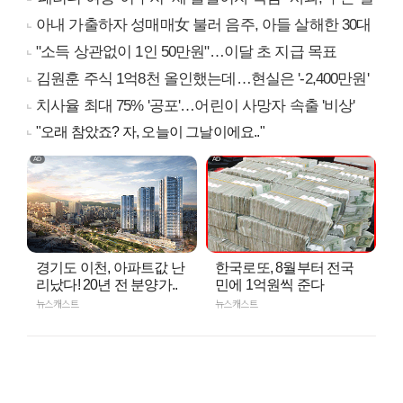
아내 가출하자 성매매女 불러 음주, 아들 살해한 30대
"소득 상관없이 1인 50만원"…이달 초 지급 목표
김원훈 주식 1억8천 올인했는데…현실은 '-2,400만원'
치사율 최대 75% '공포'…어린이 사망자 속출 '비상'
"오래 참았죠? 자, 오늘이 그날이에요.."
경기도 이천, 아파트값 난
한국로또, 8월부터 전국
리났다! 20년 전 분양가..
민에 1억원씩 준다
뉴스캐스트
뉴스캐스트