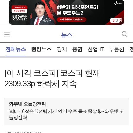
1
/
3
뉴스
홈
전체뉴스
랭킹뉴스
경제
증권
산업·IT
부동산
[이 시각 코스피] 코스피 현재
2309.33p 하락세 지속
와우넷
오늘장전략
'빅테크' 잡은 'K전력기기' 연간 수주 목표 줄상향 - 와우넷 오
늘장전략