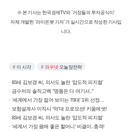
※ 본 기사는 한국경제TV와
`거장들의 투자공식이`
자체 개발한 `라이온봇 기자`가 실시간으로 작성한 기사입
니다.
이 시각
와우넷
오늘장전략
83세 김보경 씨, 의사도 놀란 ‘압도적 피지컬’
금수저의 솔직고백 "명품은 다 여기서.."
‘세계에서 가장 젊어 보이는 70대’ 1위 선정…
보험설계사 이직시 ‘억’대 프로모션! 키움에셋!
83세 김보경 씨, 의사도 놀란 ‘압도적 피지컬’
‘세계서 가장 몸매 좋은 할머니’ 비결이..충격!