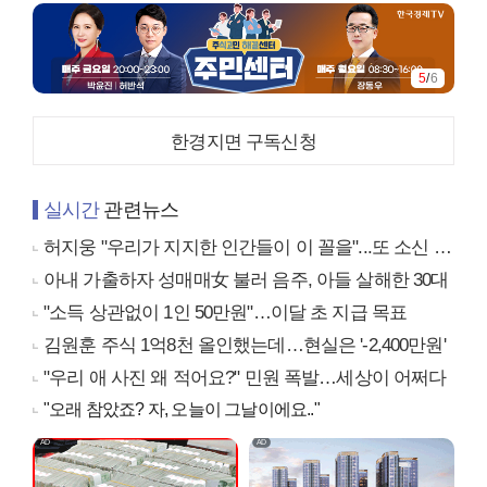
5
/
6
한경지면 구독신청
실시간
관련뉴스
허지웅 "우리가 지지한 인간들이 이 꼴을"...또 소신 발언
아내 가출하자 성매매女 불러 음주, 아들 살해한 30대
"소득 상관없이 1인 50만원"…이달 초 지급 목표
김원훈 주식 1억8천 올인했는데…현실은 '-2,400만원'
"우리 애 사진 왜 적어요?" 민원 폭발…세상이 어쩌다
"오래 참았죠? 자, 오늘이 그날이에요.."