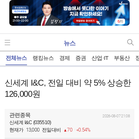
6
/
6
뉴스
홈
전체뉴스
랭킹뉴스
경제
증권
산업·IT
부동산
신세계 I&C, 전일 대비 약 5% 상승한
126,000원
관련종목
2026-08-07 21:08
신세계 I&C (035510)
13,000
70
0.54%
현재가
전일대비