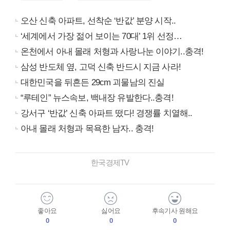
오산 신축 아파트, 선착순 ‘반값’ 분양 시작..
‘세계에서 가장 젊어 보이는 70대’ 1위 선정…
온천에서 아내 몰래 처형과 사랑나눈 이야기..충격!
삼성 반도체 옆, 고덕 신축 반드시 지금 사라!
대한민국을 뒤흔든 29cm 괴물남의 진실
“루테인” 뉴스속보, 백내장 유발한다..충격!
강서구 ‘반값’ 신축 아파트 떴다! 경쟁률 치열해..
아내 몰래 처형과 목욕한 남자.. 충격!
한국경제TV
좋아요
싫어요
후속기사 원해요
0
0
0