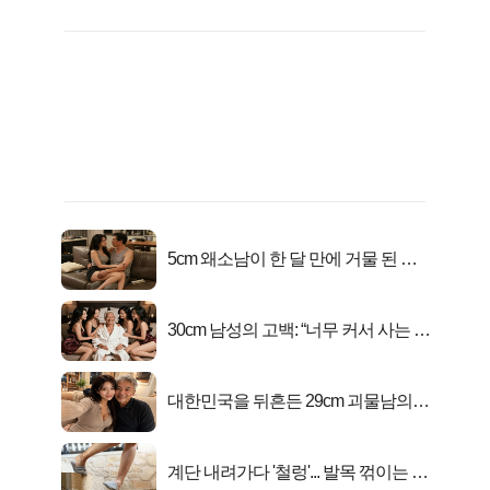
5cm 왜소남이 한 달 만에 거물 된 사
연
30cm 남성의 고백: “너무 커서 사는 게
행복해요”
대한민국을 뒤흔든 29cm 괴물남의
진실
계단 내려가다 '철렁'... 발목 꺾이는 이