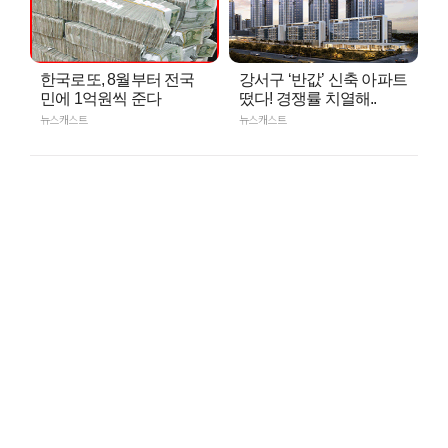
한국로또, 8월부터 전국
강서구 ‘반값’ 신축 아파트
민에 1억원씩 준다
떴다! 경쟁률 치열해..
뉴스캐스트
뉴스캐스트