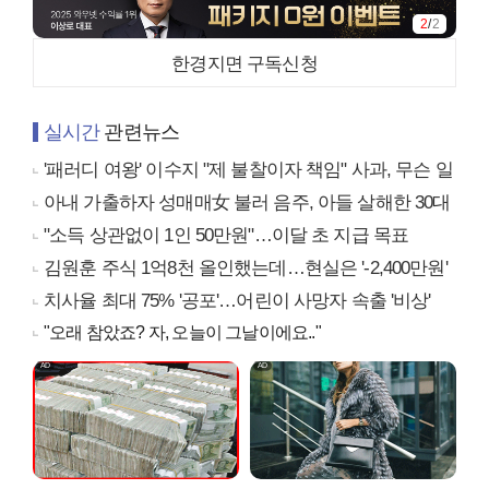
2
/
2
한경지면 구독신청
실시간
관련뉴스
'패러디 여왕' 이수지 "제 불찰이자 책임" 사과, 무슨 일
아내 가출하자 성매매女 불러 음주, 아들 살해한 30대
"소득 상관없이 1인 50만원"…이달 초 지급 목표
김원훈 주식 1억8천 올인했는데…현실은 '-2,400만원'
치사율 최대 75% '공포'…어린이 사망자 속출 '비상'
"오래 참았죠? 자, 오늘이 그날이에요.."