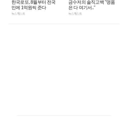
한국로또, 8월부터 전국
금수저의 솔직고백 "명품
민에 1억원씩 준다
은 다 여기서.."
뉴스캐스트
뉴스캐스트