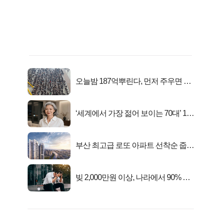
오늘밤 187억뿌린다, 먼저 주우면 최
대1억..!
‘세계에서 가장 젊어 보이는 70대’ 1위
선정…
부산 최고급 로또 아파트 선착순 줍줍
떴다!
빚 2,000만원 이상, 나라에서 90% 갚
아준다!