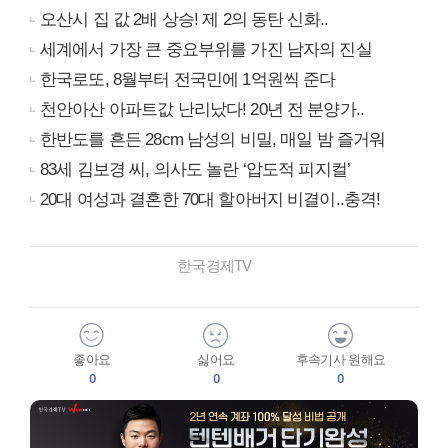
오산시 집 값 2배 상승! 제 2의 동탄 신화..
세계에서 가장 큰 중요부위를 가진 남자의 진실
한국로또, 8월부터 전국민에 1억원씩 준다
천안아산 아파트값 난리났다! 20년 전 분양가..
한반도를 흔든 28cm 남성의 비밀, 매일 밤 즐거워
83세 김보경 씨, 의사도 놀란 ‘압도적 피지컬’
20대 여성과 결혼한 70대 할아버지 비결이..충격!
한국경제TV
좋아요
싫어요
후속기사 원해요
0
0
0