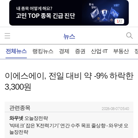
1
/
2
뉴스
홈
전체뉴스
랭킹뉴스
경제
증권
산업·IT
부동산
이에스에이, 전일 대비 약 -9% 하락한
3,300원
관련종목
2026-08-07 05:40
와우넷
오늘장전략
'빅테크' 잡은 'K전력기기' 연간 수주 목표 줄상향 - 와우넷 오
늘장전략