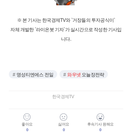
※ 본 기사는 한국경제TV와
`거장들의 투자공식이`
자체 개발한 `라이온봇 기자`가 실시간으로 작성한 기사입
니다.
명성티엔에스 전일
와우넷
오늘장전략
한국경제TV
좋아요
싫어요
후속기사 원해요
0
0
0