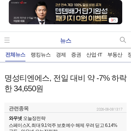
4
/
5
뉴스
홈
전체뉴스
랭킹뉴스
경제
증권
산업·IT
부동산
명성티엔에스, 전일 대비 약 -7% 하락
한 34,650원
관련종목
2026-08-08 13:17
와우넷
오늘장전략
스페이스X, 최대 9.1억주 보호예수 해제 우려 딛고 6.14%