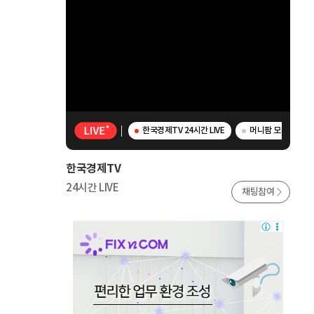
한국경제TV 24시간 LIVE
머니팜 모닝라이브 
한국경제TV
24시간 LIVE
채팅참여