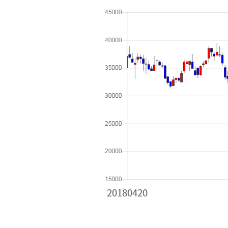
[할인50%] 한·미 투자 올인원 클래스
해외증시