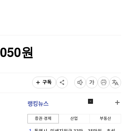
퀀텀
914
(
-0.22%
)
홈
AI추천
이더리움 클래식
9,140
(
0.16%
)
품
마켓이슈
특징주
이벤트
비트코인
91,224,000
(
-0.14%
)
050원
구독
랭킹뉴스
증권·경제
산업
부동산
1