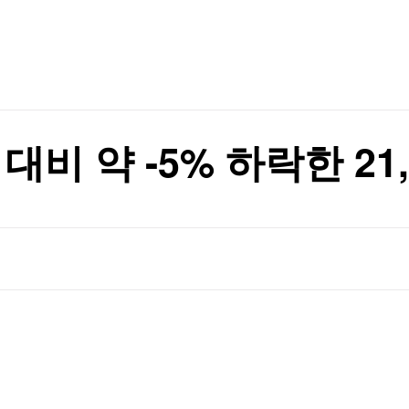
TV홈
무료방송
전체뉴스
의 개장전 요것만]
증권
파트너스
경제
종목핫라인
추천 상
산업
의 개장전 요것만]
경제
오늘의 
정치
생활경제
수익후기
국제
기업·CEO
이벤트
칼럼·연재
대비 약 -5% 하락한 21,
특집방송
전체 프로그램
채널/편성
지역별채널
)
편성표