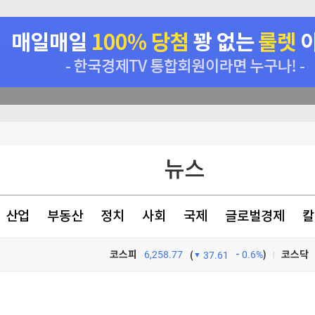
의 개장전 요것만]
뉴스
의 개장전 요것만]
끈기로 옥죌 것"
산업
부동산
정치
사회
국제
글로벌경제
칼
코스피
6,258.77
0.6%
)
코스닥
(
37.61
TV프로그램
와우