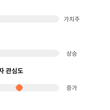
퀀텀
이더리움 클래식
9