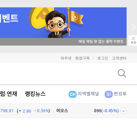
매일 매일 꽝 없는 룰렛 이벤트
비트코인
91,224,000
(
-0.14%
)
와우넷
한경구독
로그인
고객센터
이더리움
2,689,000
(
-0.11%
)
리플
1,434
(
-0.7%
)
럼·연재
랭킹뉴스
지역별채널
편성표
비트코인 캐시
303,900
(
0.53%
)
798.81
0.36%
)
이오스
896
(
-0.45%
)
(
2.86
비트코인 골드
1,313
(
-763.82%
)
넷
주식창