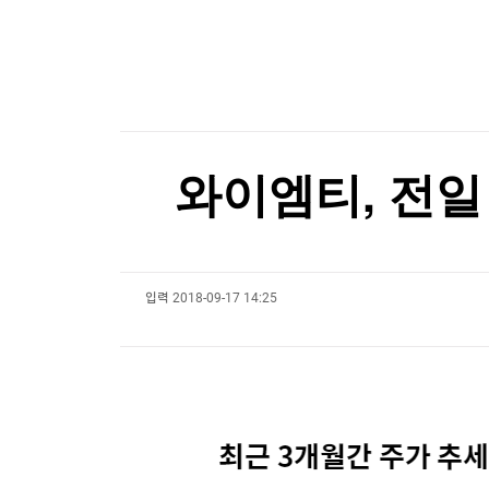
한국경제TV
뉴스홈
팔란티어의 경고…스페이스X, 저점 찍었나[박신영
머니팜 모닝라이브
증권
굿모닝 작전
금융
팔란티어의 경고…스페이스X, 저점 찍었나[박신영
오늘장 뭐사지?
부동산
[오후5시] 뉴스플러스
사회
온로드 (ON ROAD) 인사이트
글로벌경제
와이엠티, 전일 
랭킹뉴스
입력
2018-09-17 14:25
미네르바아카데미
증권 데이터
스페셜강의
특징주 뉴스
투자/재테크
매매신호 (랭킹100
부동산/세무
투자분석
산업
국내증시
[모집-3기-] 돈버는 트레이딩 투자 북클럽
환율