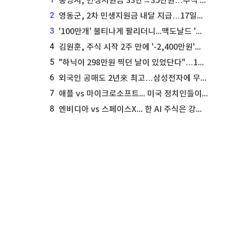
통영시, 민생지원금 33만→35만원…추석 전 푼다
2
영동군, 2차 민생지원금 내달 지급…17일부터 신청 접수
3
'100만개' 불티나게 팔리더니...맥도날드 '충주찰옥수수버거' 돌연 판매 종료
4
김원훈, 주식 시작 2주 만에 '-2,400만원'…"차 한 대 값 날렸다"
5
"하닉이 298만원 찍던 날이 있었단다"…100만 클릭 '전래동화' 정체
6
외국인 공매도 2년來 최고…삼성전자에 무슨일이 [B급기자의 B급리포트]
7
애플 vs 마이크로소프트... 미국 정치인들이 사들이는 빅테크 주식은?
8
엔비디아 vs 스페이스X... 한 AI 주식은 강력 매수, 다른 하나는 강력 매도라고 투자자 주장