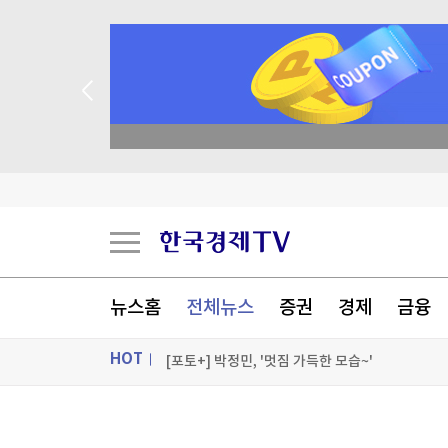
종목 무료 정밀 진단
팔란티어의 경고…스페이스X, 저점 찍었나[박신영
팔란티어의 경고…스페이스X, 저점 찍었나[박신영
美, 쿠바 고사작전 성공할까…국무장관 "인내와 
뉴스홈
전체뉴스
증권
경제
금융
멕시코-페루 약 10개월 만에 외교 재개 공식화
HOT
[포토+] 박정민, '멋짐 가득한 모습~'
"나야, '흑백요리사' 시즌3"
ON AIR
뉴스
[온에어] 더 워룸