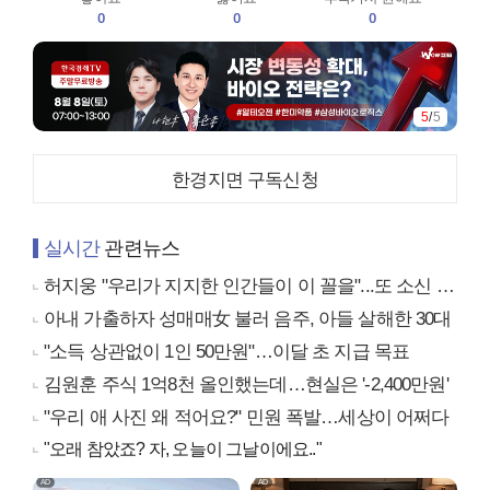
0
0
0
5
/
5
한경지면 구독신청
실시간
관련뉴스
허지웅 "우리가 지지한 인간들이 이 꼴을"...또 소신 발언
아내 가출하자 성매매女 불러 음주, 아들 살해한 30대
"소득 상관없이 1인 50만원"…이달 초 지급 목표
김원훈 주식 1억8천 올인했는데…현실은 '-2,400만원'
"우리 애 사진 왜 적어요?" 민원 폭발…세상이 어쩌다
"오래 참았죠? 자, 오늘이 그날이에요.."