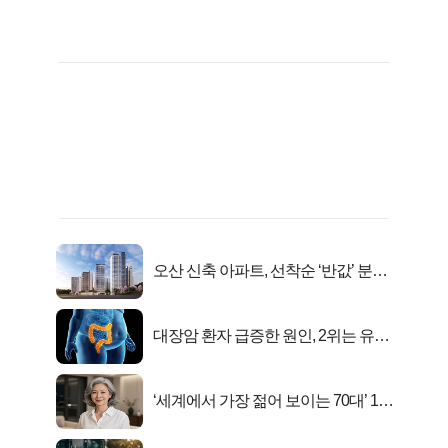
오산 신축 아파트, 선착순 ‘반값’ 분양
시작..
대장암 환자 급증한 원인, 2위는 유산
균 1위는OO..
‘세계에서 가장 젊어 보이는 70대’ 1위
선정…