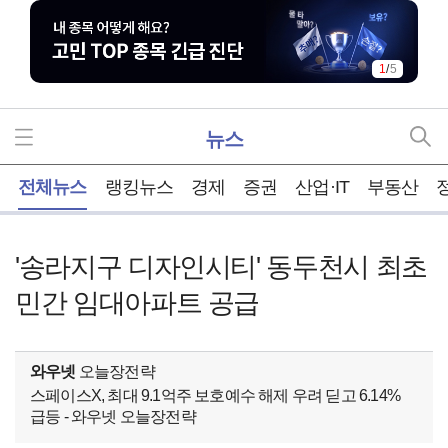
1
/
5
뉴스
홈
전체뉴스
랭킹뉴스
경제
증권
산업·IT
부동산
'송라지구 디자인시티' 동두천시 최초
민간 임대아파트 공급
와우넷
오늘장전략
스페이스X, 최대 9.1억주 보호예수 해제 우려 딛고 6.14%
급등 - 와우넷 오늘장전략