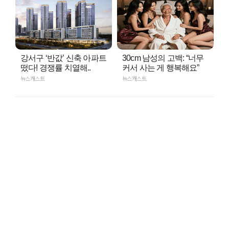
강서구 ‘반값’ 신축 아파트
30cm 남성의 고백: “너무
떴다! 경쟁률 치열해..
커서 사는 게 행복해요”
뉴스캐스트
뉴스캐스트