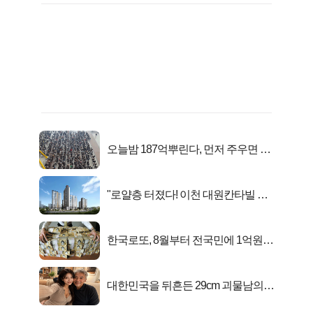
오늘밤 187억뿌린다, 먼저 주우면 최
대1억..!
"로얄층 터졌다! 이천 대원칸타빌 잔
여세대 긴급 공개"
한국로또, 8월부터 전국민에 1억원씩
준다
대한민국을 뒤흔든 29cm 괴물남의
진실