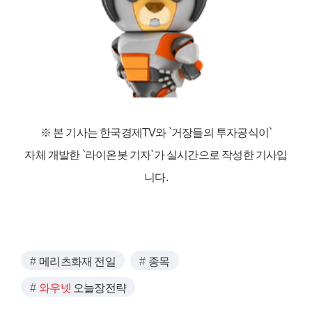
※ 본 기사는 한국경제TV와
`거장들의 투자공식이`
자체 개발한 `라이온봇 기자`가 실시간으로 작성한 기사입
니다.
메리츠화재 전일
종목
와우넷
오늘장전략