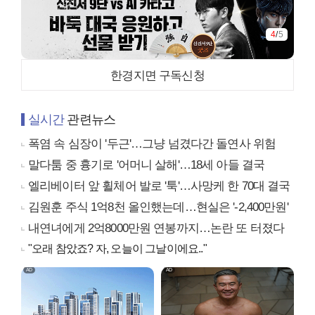
4
/
5
한경지면 구독신청
실시간
관련뉴스
폭염 속 심장이 '두근'…그냥 넘겼다간 돌연사 위험
말다툼 중 흉기로 '어머니 살해'…18세 아들 결국
엘리베이터 앞 휠체어 발로 '툭'…사망케 한 70대 결국
김원훈 주식 1억8천 올인했는데…현실은 '-2,400만원'
내연녀에게 2억8000만원 연봉까지…논란 또 터졌다
"오래 참았죠? 자, 오늘이 그날이에요.."