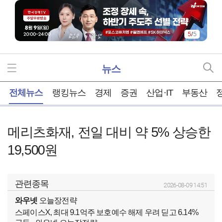
5
/
5
뉴스
홈
전체뉴스
랭킹뉴스
경제
증권
산업·IT
부동산
메리츠화재, 전일 대비 약 5% 상승한
19,500원
관련종목
2026-08-09 14:51
와우넷
오늘장전략
스페이스X, 최대 9.1억주 보호예수 해제 우려 딛고 6.14%