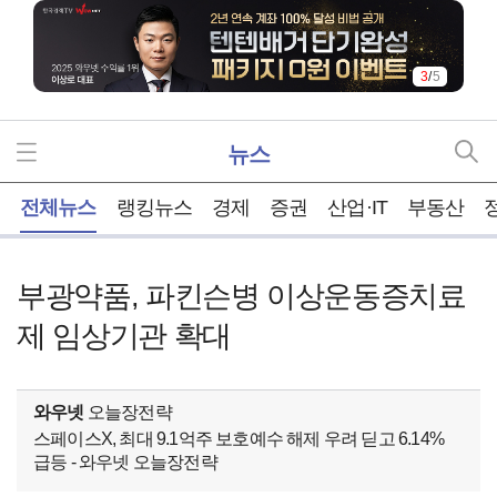
3
/
5
뉴스
홈
전체뉴스
랭킹뉴스
경제
증권
산업·IT
부동산
부광약품, 파킨슨병 이상운동증치료
제 임상기관 확대
와우넷
오늘장전략
스페이스X, 최대 9.1억주 보호예수 해제 우려 딛고 6.14%
급등 - 와우넷 오늘장전략