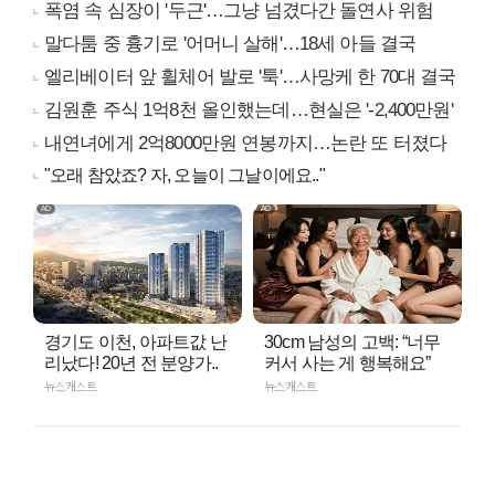
폭염 속 심장이 '두근'…그냥 넘겼다간 돌연사 위험
말다툼 중 흉기로 '어머니 살해'…18세 아들 결국
엘리베이터 앞 휠체어 발로 '툭'…사망케 한 70대 결국
김원훈 주식 1억8천 올인했는데…현실은 '-2,400만원'
내연녀에게 2억8000만원 연봉까지…논란 또 터졌다
"오래 참았죠? 자, 오늘이 그날이에요.."
경기도 이천, 아파트값 난
30cm 남성의 고백: “너무
리났다! 20년 전 분양가..
커서 사는 게 행복해요”
뉴스캐스트
뉴스캐스트