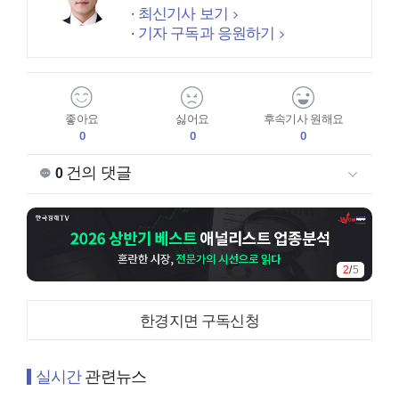
최신기사 보기
기자 구독과 응원하기
좋아요
싫어요
후속기사 원해요
0
0
0
건의 댓글
0
2
/
5
한경지면 구독신청
실시간
관련뉴스