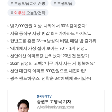
부광약품 파킨슨병
부광약품
와우넷
오늘장전략
빚 2,000만원 이상, 나라에서 90% 갚아준다!
서울 동작구 사당 반값 최저가아파트 마지막...
한반도를 흔든 28cm 남성의 비밀, 매일 밤 즐거워
‘세계에서 가장 젊어 보이는 70대’ 1위 선정…
천안아산 아파트값 난리났다! 20년 전 분양가..
30cm 남성의 고백: “너무 커서 사는 게 행복해요”
천안 대단지 아파트 500만원으로 내집마련!
광주 펜트하우스, 선착순 8억혜택에 즉시입주!
증권부 고영욱 기자
yyko@hankyungtv.com