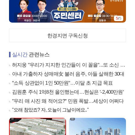
5
/
5
한경지면 구독신청
실시간
관련뉴스
허지웅 "우리가 지지한 인간들이 이 꼴을"...또 소신 발언
아내 가출하자 성매매女 불러 음주, 아들 살해한 30대
"소득 상관없이 1인 50만원"…이달 초 지급 목표
김원훈 주식 1억8천 올인했는데…현실은 '-2,400만원'
"우리 애 사진 왜 적어요?" 민원 폭발…세상이 어쩌다
"오래 참았죠? 자, 오늘이 그날이에요.."