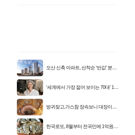
오산 신축 아파트, 선착순 ‘반값’ 분양
시작..
‘세계에서 가장 젊어 보이는 70대’ 1위
선정…
방귀잦고,가스참 장속보니 대장이아
니라..
한국로또, 8월부터 전국민에 1억원씩
준다