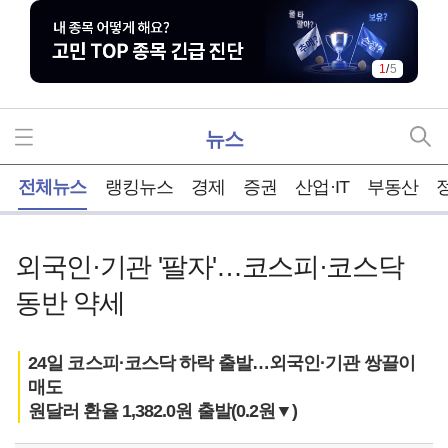
1
/
5
뉴스
홈
전체뉴스
랭킹뉴스
경제
증권
산업·IT
부동산
외국인·기관 '팔자'…코스피·코스닥
동반 약세
24일 코스피·코스닥 하락 출발…외국인·기관 쌍끌이
매도
원달러 환율 1,382.0원 출발(0.2원▼)