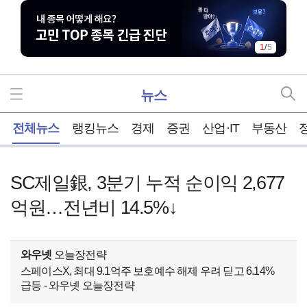
1
/
5
뉴스
홈
전체뉴스
랭킹뉴스
경제
증권
산업·IT
부동산
SC제일銀, 3분기 누적 순이익 2,677
억원…전년비 14.5%↓
와우넷
오늘장전략
스페이스X, 최대 9.1억주 보호예수 해제 우려 딛고 6.14%
급등 - 와우넷 오늘장전략