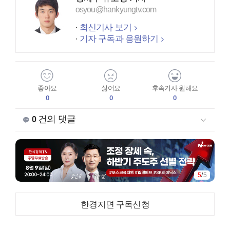
osyou@hankyungtv.com
최신기사 보기
기자 구독과 응원하기
좋아요
싫어요
후속기사 원해요
0
0
0
건의 댓글
0
1
/
5
한경지면 구독신청