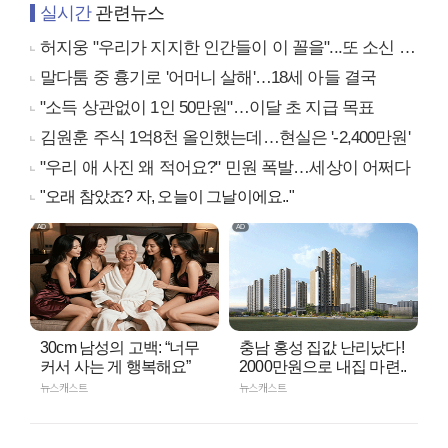
실시간
관련뉴스
허지웅 "우리가 지지한 인간들이 이 꼴을"...또 소신 발언
말다툼 중 흉기로 '어머니 살해'…18세 아들 결국
"소득 상관없이 1인 50만원"…이달 초 지급 목표
김원훈 주식 1억8천 올인했는데…현실은 '-2,400만원'
"우리 애 사진 왜 적어요?" 민원 폭발…세상이 어쩌다
"오래 참았죠? 자, 오늘이 그날이에요.."
30cm 남성의 고백: “너무
충남 홍성 집값 난리났다!
커서 사는 게 행복해요”
2000만원으로 내집 마련..
뉴스캐스트
뉴스캐스트