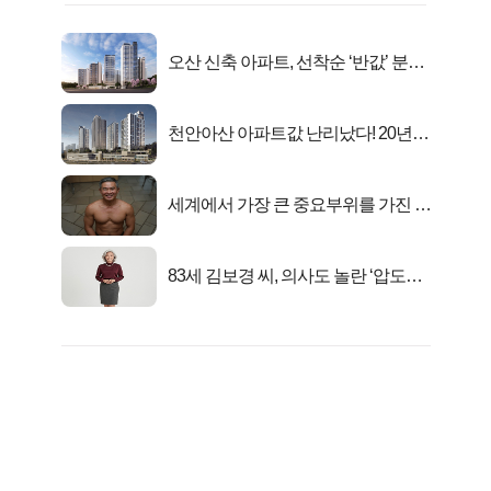
오산 신축 아파트, 선착순 ‘반값’ 분양
시작..
천안아산 아파트값 난리났다! 20년
전 분양가..
세계에서 가장 큰 중요부위를 가진 남
자의 진실
83세 김보경 씨, 의사도 놀란 ‘압도적
피지컬’