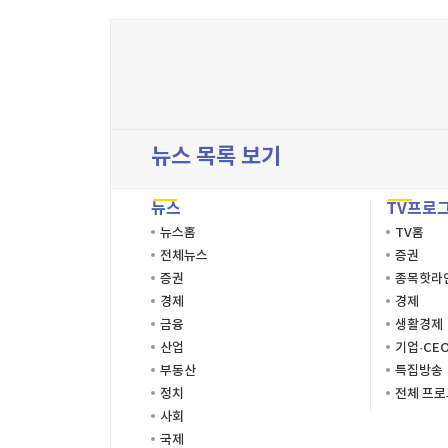
뉴스 목록 보기
뉴스
TV프로
뉴스홈
TV홈
전체뉴스
증권
증권
종목핫라
경제
경제
금융
생활경제
산업
기업·CE
부동산
특집방송
정치
전체 프
사회
국제