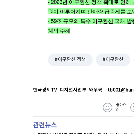
- 2023년 이구환신 정책 확대로 인해
[할인50%] 한·미 투자 올인원 클래스
해외증시
원이 이루어지며 판매량 급증세를 보
- 59조 규모의 특수 이구환신 국채 발
계의 수혜
이구환신 정책
이구환신
한국경제TV 디지털사업부 와우퀵
tb001@han
좋아요
0
관련뉴스