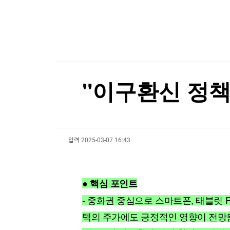
한국경제TV
뉴스홈
[포토+] 박정민, '멋짐 가득한 모습~'
머니팜 모닝라이브
증권
굿모닝 작전
금융
"나야, '흑백요리사' 시즌3"
오늘장 뭐사지?
부동산
[온에어] 성공투자 오후증시
[오후5시] 뉴스플러스
사회
온로드 (ON ROAD) 인사이트
글로벌경제
사이버보안 '씨큐비스타', IPO 준비 착수
"이구환신 정책
랭킹뉴스
사이버보안 '씨큐비스타', IPO 준비 착수
입력
2025-03-07 16:43
미네르바아카데미
증권 데이터
스페셜강의
특징주 뉴스
● 핵심 포인트
투자/재테크
매매신호 (랭킹100
부동산/세무
투자분석
- 중화권 중심으로 스마트폰, 태블릿 
산업
국내증시
텍의 주가에도 긍정적인 영향이 전망
[모집-3기-] 돈버는 트레이딩 투자 북클럽
환율