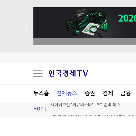
 꽝 없는 룰렛 이벤트
뉴스홈
전체뉴스
증권
경제
금융
사이버보안 '씨큐비스타', IPO 준비 착수
HOT
"미·영 해군에 부품공급 굿윈, 방산사업 매각 검토
'하닉 1주에 하한가' 시장왜곡…프리마켓 상·하한
ON AIR
뉴스
수술 중 갑자기 '흔들'…온 몸 다해 환자부터 지킨 