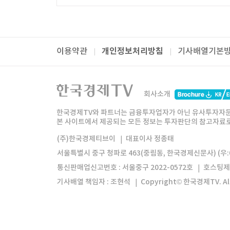
개인정보처리방침
이용약관
기사배열기본
패밀리사이트
한국경제TV
와우넷
주식창
미네르
회사소개
한경미디어그룹
한국경제신문
한국경제
한국경제TV와 파트너는 금융투자업자가 아닌 유사투자자문
본 사이트에서 제공되는 모든 정보는 투자판단의 참고자료로 
모바일앱
한국경제TV앱
주식창앱
(주)한국경제티브이
대표이사 정종태
서울특별시 중구 청파로 463(중림동, 한국경제신문사) (우:0
통신판매업신고번호 : 서울중구 2022-0572호
호스팅제
기사배열 책임자 : 조현석
Copyright© 한국경제TV. All 