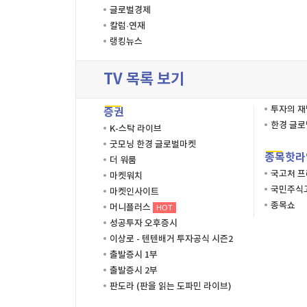
글로벌경제
칼럼·연재
랭킹뉴스
TV 목록 보기
투자의 
증권
한경 글
K-스탁 라이브
굿모닝 한경 글로벌마켓
종목핫라
더 워룸
국고처 
마켓워치
국민주식고
마켓인사이트
종목쇼
머니플러스
HOT
성공투자 오후증시
이상로 - 텐텐배거 투자공식 시즌2
출발증시 1부
출발증시 2부
판도라 (판을 읽는 도파민 라이브)