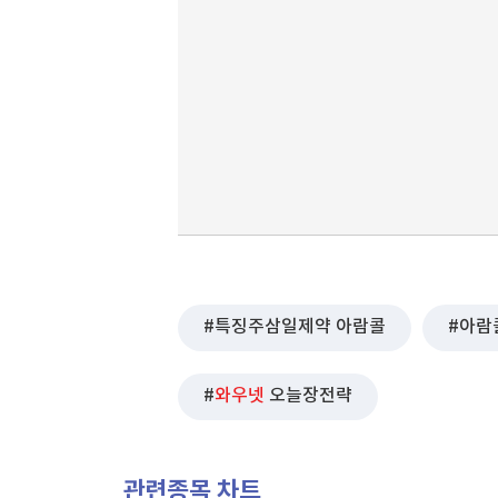
특징주삼일제약 아람콜
아람
와우넷
오늘장전략
관련종목 차트