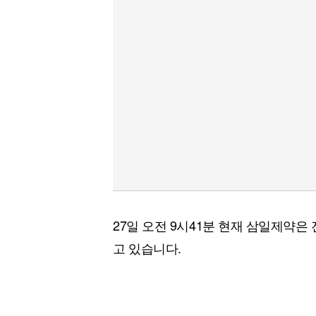
[할인50%] 한·미 투자 올인원 클래스
해외증시
27일 오전 9시41분 현재 삼일제약은 전
고 있습니다.