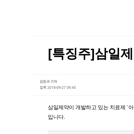
한국경제TV
뉴스홈
"中 미사일망 뚫는다"…美, 공격잠수함 19척 
머니팜 모닝라이브
증권
굿모닝 작전
금융
"中 미사일망 뚫는다"…美, 공격잠수함 19척 
오늘장 뭐사지?
부동산
[오후5시] 뉴스플러스
사회
온로드 (ON ROAD) 인사이트
글로벌경제
[특징주]삼일제
랭킹뉴스
김원규 기자
미네르바아카데미
증권 데이터
입력
2018-09-27 09:45
스페셜강의
특징주 뉴스
삼일제약이 개발하고 있는 치료제 `아
투자/재테크
매매신호 (랭킹100
부동산/세무
투자분석
입니다.
산업
국내증시
[모집-3기-] 돈버는 트레이딩 투자 북클럽
환율