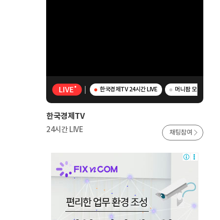
한국경제TV 24시간 LIVE
머니팜 모닝라이브 
한국경제TV
24시간 LIVE
채팅참여