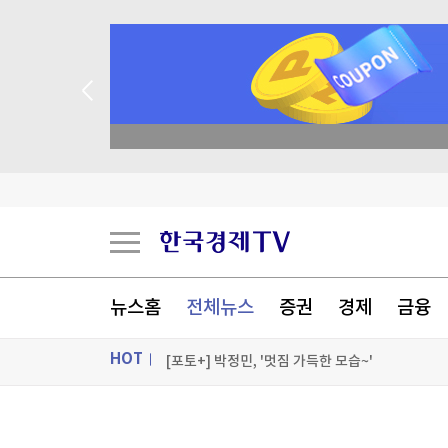
종목 무료 정밀 진단
"中 미사일망 뚫는다"…美, 공격잠수함 19척 
[속보] 중랑구 면목동서 새벽 '흉기 난동'…'지인 추
태어나 줄곧 교회서 살던 11세 사망…학대 가능성
뉴스홈
전체뉴스
증권
경제
금융
천안 교회서 11세 아동 숨져…경찰, 학대 여부 조
HOT
[포토+] 박정민, '멋짐 가득한 모습~'
"나야, '흑백요리사' 시즌3"
ON AIR
뉴스
[온에어] 이상로 - 텐텐배거 투자공식 시즌2