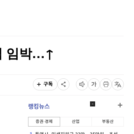
퀀텀
923
(
0.76%
)
홈
AI추천
이더리움 클래식
9,165
(
0.44%
)
품
마켓이슈
특징주
이벤트
비트코인
91,285,000
(
-0.07%
)
입 임박…↑
구독
랭킹뉴스
증권·경제
산업
부동산