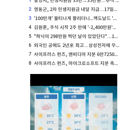
1
통영시, 민생지원금 33만→35만원…추석 전 푼다
2
영동군, 2차 민생지원금 내달 지급…17일부터 신청 접수
3
'100만개' 불티나게 팔리더니...맥도날드 '충주찰옥수수버거' 돌연 판매 종료
4
김원훈, 주식 시작 2주 만에 '-2,400만원'…"차 한 대 값 날렸다"
5
"하닉이 298만원 찍던 날이 있었단다"…100만 클릭 '전래동화' 정체
6
외국인 공매도 2년來 최고…삼성전자에 무슨일이 [B급기자의 B급리포트]
7
사이프러스 펀즈, 엔비디아 지분 6만7250주 매각
8
사이프러스 펀즈, 마이크로소프트 지분 축소...3만3천 주 매각