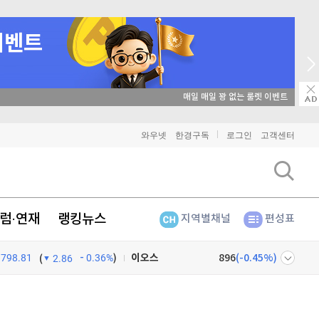
매일 매일 꽝 없는 룰렛 이벤트
비트코인
91,285,000
(
-0.07%
)
와우넷
한경구독
로그인
고객센터
이더리움
2,691,000
(
-0.04%
)
리플
1,454
(
0.69%
)
럼·연재
랭킹뉴스
지역별채널
편성표
비트코인 캐시
304,600
(
0.76%
)
798.81
0.36%
)
이오스
896
(
-0.45%
)
(
2.86
비트코인 골드
1,313
(
-763.82%
)
넷
주식창