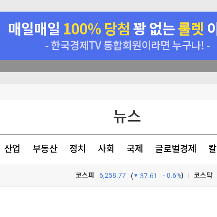
순항미사일잠수함 전환
뉴스
정' 60대 남성 2명 사망
 수사
산업
부동산
정치
사회
국제
글로벌경제
칼
사
코스피
6,258.77
0.6%
)
코스닥
(
37.61
TV프로그램
와우