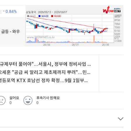
0.84%
 급등 - 와우
퀀텀
이더리움 클래식
9
"규제부터 풀어야"…서울시, 정부에 정비사업 제도 개선 요구
오세훈 "공급 씨 말리고 제초제까지 뿌려"…민주당에 직격탄
영등포역 KTX 호남선 정차 확정…9월 1일부터 운행
싫어요
후속기사 원해요
0
0