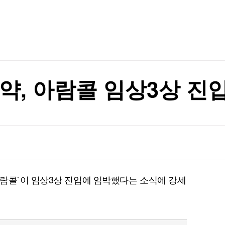
TV홈
무료방송
전체뉴스
순항미사일잠수함 전환
증권
파트너스
경제
종목핫라인
추천 상
산업
순항미사일잠수함 전환
경제
오늘의 
정치
생활경제
수익후기
국제
기업·CEO
이벤트
칼럼·연재
약, 아람콜 임상3상 진
특집방송
전체 프로그램
채널/편성
지역별채널
람콜`이 임상3상 진입에 임박했다는 소식에 강세
)
편성표